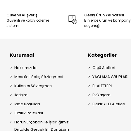
Güvenli Alışveriş
Geniş Ürün Yelpazesi
Güvenli ve kolay ödeme
Binlerce ürün ve kampan
sistemi
seçeneği
Kurumsal
Kategoriler
Hakkımızda
Ölçü Aletleri
Mesafeli Satış Sözleşmesi
YAĞLAMA GRUPLARI
Kullanıcı Sözleşmesi
EL ALETLERİ
İletişim
Ev Yaşam
İade Koşulları
Elektrikli El Aletleri
Gizlilik Politikası
Harun Erçoban ile İşbirliğimiz:
Dijitalde Gerçek Bir Dönüşüm