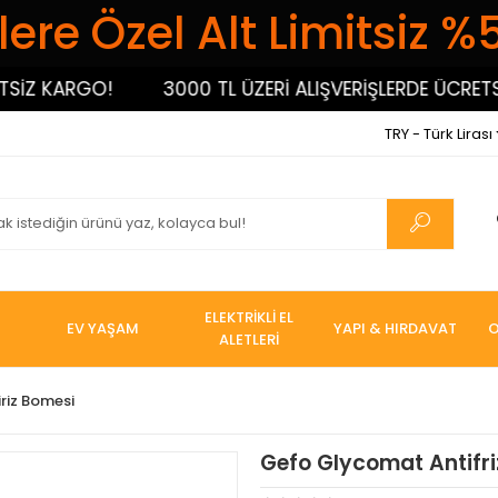
ere Özel Alt Limitsiz %
İZ KARGO!
3000 TL ÜZERİ ALIŞVERİŞLERDE ÜCRETSİ
TRY - Türk Lirası
ELEKTRİKLİ EL
EV YAŞAM
YAPI & HIRDAVAT
O
ALETLERİ
iriz Bomesi
Gefo Glycomat Antifri