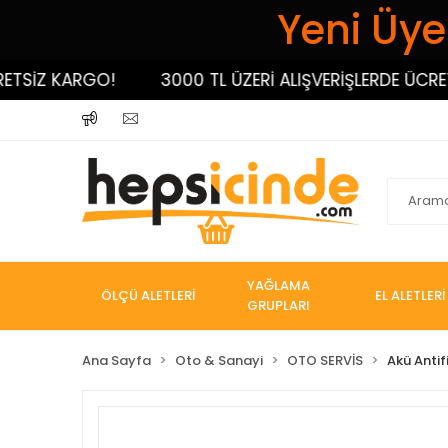
Yeni Üyel
TSİZ KARGO!
3000 TL ÜZERİ ALIŞVERİŞLERDE ÜCRETS
YAĞLAMA
ÖLÇÜ ALETLERİ
EL ALETLERİ
GRUPLARI
Ana Sayfa
Oto & Sanayi
OTO SERVİS
Akü Antif