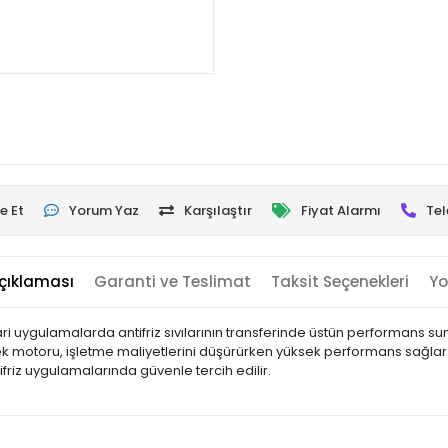
e Et
Yorum Yaz
Karşılaştır
Fiyat Alarmı
Tel
çıklaması
Garanti ve Teslimat
Taksit Seçenekleri
Yo
cari uygulamalarda antifriz sıvılarının transferinde üstün performans 
ek motoru, işletme maliyetlerini düşürürken yüksek performans sağlar. 
ifriz uygulamalarında güvenle tercih edilir.