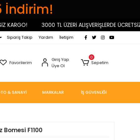
5 İndirim!
Z KARGO!
3000 TL ÜZERİ ALIŞVERİŞLERDE ÜCRETSİZ 
Sipariş Takip
Yardım
İletişim
0
Giriş Yap
Favorilerim
Sepetim
Üye Ol
TO & SANAYİ
MARKALAR
İŞ GÜVENLİĞİ
z Bomesi F1100