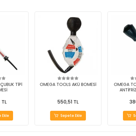
ÇUBUK TİPİ
OMEGA TOOLS AKÜ BOMESİ
OMEGA TOO
ESİ
ANTİFRİ
 TL
550,51 TL
38
 Ekle
Sepete Ekle
S