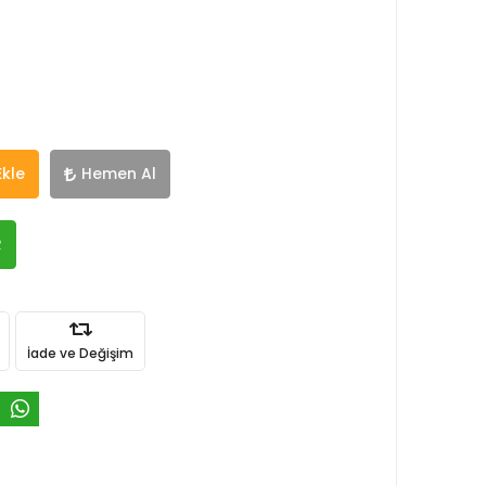
Ekle
Hemen Al
R
İade ve Değişim