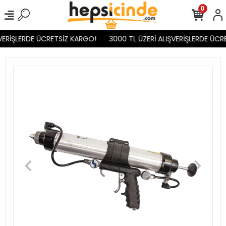
0
VERİŞLERDE ÜCRETSİZ KARGO!
3000 TL ÜZERİ ALIŞVERİŞLERDE ÜCR