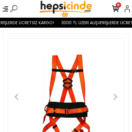
0
RİŞLERDE ÜCRETSİZ KARGO!
3000 TL ÜZERİ ALIŞVERİŞLERDE ÜCRET