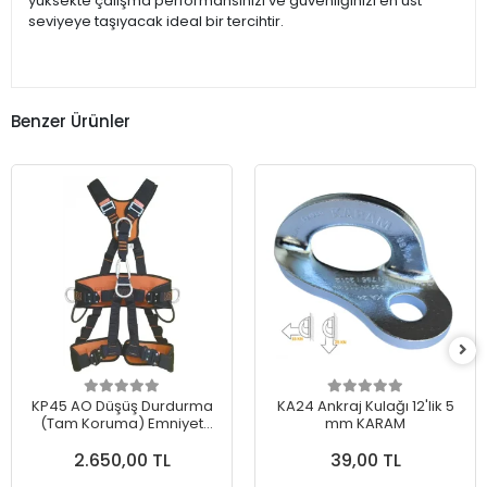
yüksekte çalışma performansınızı ve güvenliğinizi en üst
seviyeye taşıyacak ideal bir tercihtir.
Benzer Ürünler
KP45 AO Düşüş Durdurma
KA24 Ankraj Kulağı 12'lik 5
(Tam Koruma) Emniyet
mm KARAM
Kemeri Otomatik Tokalı
2.650,00 TL
39,00 TL