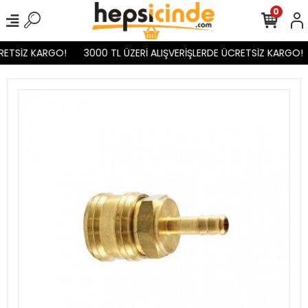
0
RETSİZ KARGO!
3000 TL ÜZERİ ALIŞVERİŞLERDE ÜCRETSİZ KARGO!