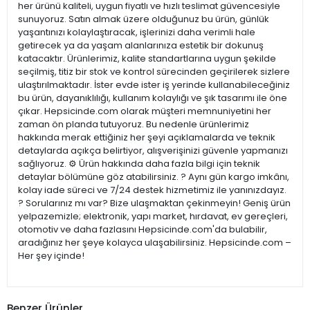
her ürünü kaliteli, uygun fiyatlı ve hızlı teslimat güvencesiyle
sunuyoruz. Satın almak üzere olduğunuz bu ürün, günlük
yaşantınızı kolaylaştıracak, işlerinizi daha verimli hale
getirecek ya da yaşam alanlarınıza estetik bir dokunuş
katacaktır. Ürünlerimiz, kalite standartlarına uygun şekilde
seçilmiş, titiz bir stok ve kontrol sürecinden geçirilerek sizlere
ulaştırılmaktadır. İster evde ister iş yerinde kullanabileceğiniz
bu ürün, dayanıklılığı, kullanım kolaylığı ve şık tasarımı ile öne
çıkar. Hepsicinde.com olarak müşteri memnuniyetini her
zaman ön planda tutuyoruz. Bu nedenle ürünlerimiz
hakkında merak ettiğiniz her şeyi açıklamalarda ve teknik
detaylarda açıkça belirtiyor, alışverişinizi güvenle yapmanızı
sağlıyoruz. ⚙️ Ürün hakkında daha fazla bilgi için teknik
detaylar bölümüne göz atabilirsiniz. ? Aynı gün kargo imkânı,
kolay iade süreci ve 7/24 destek hizmetimiz ile yanınızdayız.
? Sorularınız mı var? Bize ulaşmaktan çekinmeyin! Geniş ürün
yelpazemizle; elektronik, yapı market, hırdavat, ev gereçleri,
otomotiv ve daha fazlasını Hepsicinde.com'da bulabilir,
aradığınız her şeye kolayca ulaşabilirsiniz. Hepsicinde.com –
Her şey içinde!
Benzer Ürünler