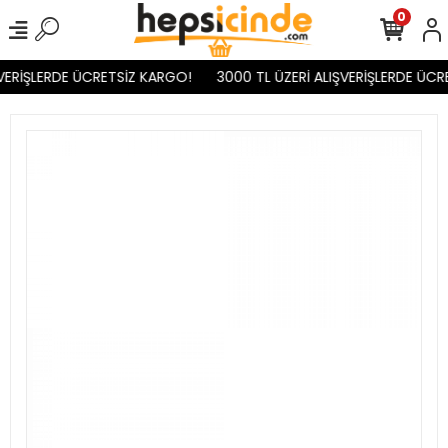
0
VERİŞLERDE ÜCRETSİZ KARGO!
3000 TL ÜZERİ ALIŞVERİŞLERDE ÜCR