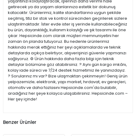
yaşantınızı kolaylaştıracak, işlerinizi daha verimli hale
getirecek ya da yaşam alanlarınıza estetik bir dokunuş
katacaktır. Ürünlerimiz, kalite standartlarına uygun şekilde
seçilmiş, titiz bir stok ve kontrol sürecinden geçirilerek sizlere
ulaştırılmaktadır. İster evde ister iş yerinde kullanabileceğiniz
bu ürün, dayanıklılığı, kullanım kolaylığı ve şık tasarımı ile öne
çıkar. Hepsicinde.com olarak müşteri memnuniyetini her
zaman ön planda tutuyoruz. Bu nedenle ürünlerimiz
hakkında merak ettiğiniz her şeyi açıklamalarda ve teknik
detaylarda açıkça belirtiyor, alışverişinizi güvenle yapmanızı
sağlıyoruz. ⚙️ Ürün hakkında daha fazla bilgi için teknik
detaylar bölümüne göz atabilirsiniz. ? Aynı gün kargo imkânı,
kolay iade süreci ve 7/24 destek hizmetimiz ile yanınızdayız.
? Sorularınız mı var? Bize ulaşmaktan çekinmeyin! Geniş ürün
yelpazemizle; elektronik, yapı market, hırdavat, ev gereçleri,
otomotiv ve daha fazlasını Hepsicinde.com'da bulabilir,
aradığınız her şeye kolayca ulaşabilirsiniz. Hepsicinde.com –
Her şey içinde!
Benzer Ürünler