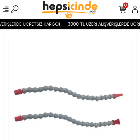
0
VERİŞLERDE ÜCRETSİZ KARGO!
3000 TL ÜZERİ ALIŞVERİŞLERDE ÜCR