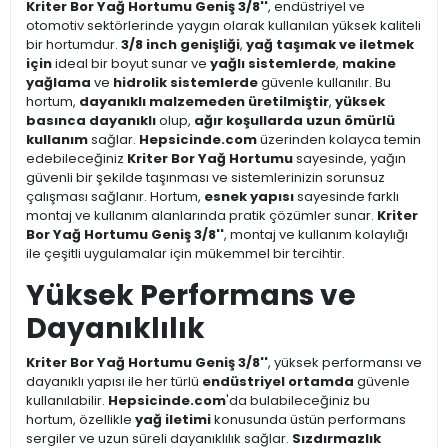
Kriter Bor Yağ Hortumu Geniş 3/8''
, endüstriyel ve
otomotiv sektörlerinde yaygın olarak kullanılan yüksek kaliteli
bir hortumdur.
3/8 inch genişliği
,
yağ taşımak ve iletmek
için
ideal bir boyut sunar ve
yağlı sistemlerde
,
makine
yağlama
ve
hidrolik sistemlerde
güvenle kullanılır. Bu
hortum,
dayanıklı malzemeden üretilmiştir
,
yüksek
basınca dayanıklı
olup,
ağır koşullarda uzun ömürlü
kullanım
sağlar.
Hepsicinde.com
üzerinden kolayca temin
edebileceğiniz
Kriter Bor Yağ Hortumu
sayesinde, yağın
güvenli bir şekilde taşınması ve sistemlerinizin sorunsuz
çalışması sağlanır. Hortum,
esnek yapısı
sayesinde farklı
montaj ve kullanım alanlarında pratik çözümler sunar.
Kriter
Bor Yağ Hortumu Geniş 3/8''
, montaj ve kullanım kolaylığı
ile çeşitli uygulamalar için mükemmel bir tercihtir.
Yüksek Performans ve
Dayanıklılık
Kriter Bor Yağ Hortumu Geniş 3/8''
, yüksek performansı ve
dayanıklı yapısı ile her türlü
endüstriyel ortamda
güvenle
kullanılabilir.
Hepsicinde.com
'da bulabileceğiniz bu
hortum, özellikle
yağ iletimi
konusunda üstün performans
sergiler ve uzun süreli dayanıklılık sağlar.
Sızdırmazlık