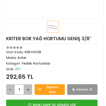
KRİTER BOR YAĞ HORTUMU GENİŞ 3/8''
Ürün Kodu:
KRBYHG38
Marka:
kriter
Kategori:
Yedek Hortumlar
Stok:
20+
292,65 TL
Sepete
Hemen Al
Ekle
WHATSAPP İLE SİPARİŞ VER