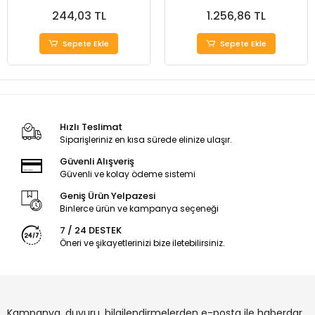
244,03 TL
1.256,86 TL
Sepete Ekle
Sepete Ekle
Hızlı Teslimat
Siparişleriniz en kısa sürede elinize ulaşır.
Güvenli Alışveriş
Güvenli ve kolay ödeme sistemi
Geniş Ürün Yelpazesi
Binlerce ürün ve kampanya seçeneği
7 / 24 DESTEK
Öneri ve şikayetlerinizi bize iletebilirsiniz.
Kampanya, duyuru, bilgilendirmelerden e-posta ile haberdar