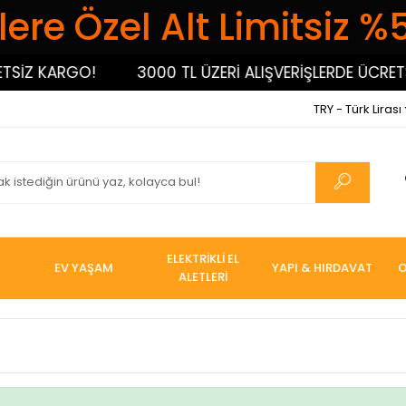
ere Özel Alt Limitsiz %
SİZ KARGO!
3000 TL ÜZERİ ALIŞVERİŞLERDE ÜCRETS
TRY - Türk Lirası
ELEKTRİKLİ EL
EV YAŞAM
YAPI & HIRDAVAT
O
ALETLERİ