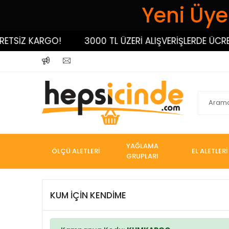
Yeni Üyel
ETSİZ KARGO!
3000 TL ÜZERİ ALIŞVERİŞLERDE ÜCRET
YAĞLAMA
ÖLÇÜ ALETLERİ
EL ALETLERİ
GRUPLARI
KUM İÇİN KENDİME