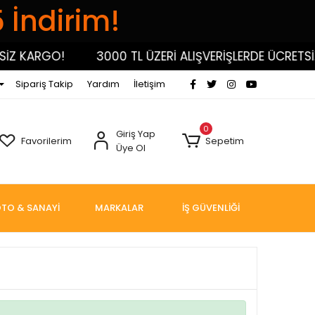
5 İndirim!
İZ KARGO!
3000 TL ÜZERİ ALIŞVERİŞLERDE ÜCRETSİZ
Sipariş Takip
Yardım
İletişim
0
Giriş Yap
Favorilerim
Sepetim
Üye Ol
TO & SANAYİ
MARKALAR
İŞ GÜVENLİĞİ