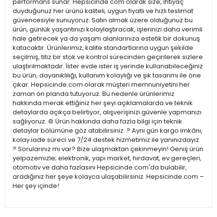
performans sunar. Hepsicinde.com olarak size, ihtiyaç
duyduğunuz her ürünü kaliteli, uygun fiyatlı ve hızlı teslimat
güvencesiyle sunuyoruz. Satın almak üzere olduğunuz bu
ürün, günlük yaşantınızı kolaylaştıracak, işlerinizi daha verimli
hale getirecek ya da yaşam alanlarınıza estetik bir dokunuş
katacaktır. Ürünlerimiz, kalite standartlarına uygun şekilde
seçilmiş, titiz bir stok ve kontrol sürecinden geçirilerek sizlere
ulaştırılmaktadır. İster evde ister iş yerinde kullanabileceğiniz
bu ürün, dayanıklılığı, kullanım kolaylığı ve şık tasarımı ile öne
çıkar. Hepsicinde.com olarak müşteri memnuniyetini her
zaman ön planda tutuyoruz. Bu nedenle ürünlerimiz
hakkında merak ettiğiniz her şeyi açıklamalarda ve teknik
detaylarda açıkça belirtiyor, alışverişinizi güvenle yapmanızı
sağlıyoruz. ⚙️ Ürün hakkında daha fazla bilgi için teknik
detaylar bölümüne göz atabilirsiniz. ? Aynı gün kargo imkânı,
kolay iade süreci ve 7/24 destek hizmetimiz ile yanınızdayız.
? Sorularınız mı var? Bize ulaşmaktan çekinmeyin! Geniş ürün
yelpazemizle; elektronik, yapı market, hırdavat, ev gereçleri,
otomotiv ve daha fazlasını Hepsicinde.com'da bulabilir,
aradığınız her şeye kolayca ulaşabilirsiniz. Hepsicinde.com –
Her şey içinde!