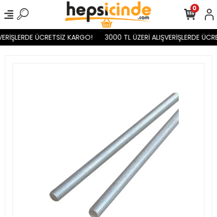
0
VERİŞLERDE ÜCRETSİZ KARGO!
3000 TL ÜZERİ ALIŞVERİŞLERDE ÜCR