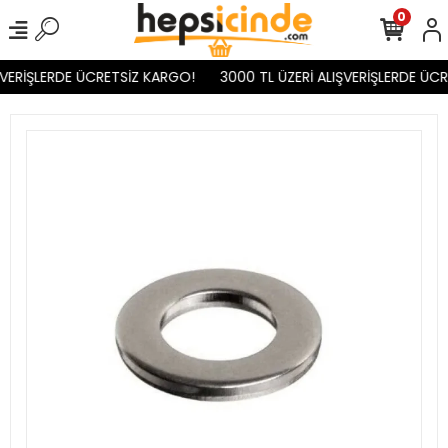
0
ŞVERİŞLERDE ÜCRETSİZ KARGO!
3000 TL ÜZERİ ALIŞVERİŞLERDE ÜCR