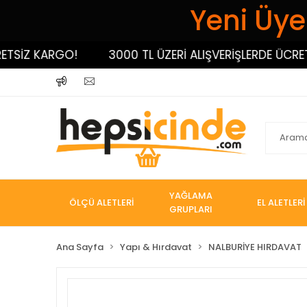
Yeni Üyel
SİZ KARGO!
3000 TL ÜZERİ ALIŞVERİŞLERDE ÜCRETSİ
YAĞLAMA
ÖLÇÜ ALETLERİ
EL ALETLERİ
GRUPLARI
Ana Sayfa
Yapı & Hırdavat
NALBURİYE HIRDAVAT