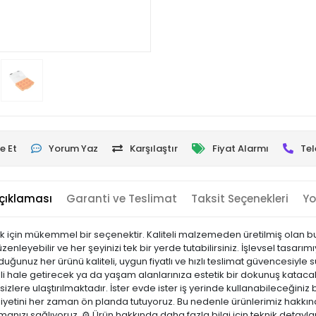
e Et
Yorum Yaz
Karşılaştır
Fiyat Alarmı
Tel
çıklaması
Garanti ve Teslimat
Taksit Seçenekleri
Yo
için mükemmel bir seçenektir. Kaliteli malzemeden üretilmiş olan bu o
nleyebilir ve her şeyinizi tek bir yerde tutabilirsiniz. İşlevsel tasarı
ğunuz her ürünü kaliteli, uygun fiyatlı ve hızlı teslimat güvencesiyle
mli hale getirecek ya da yaşam alanlarınıza estetik bir dokunuş katacak
 sizlere ulaştırılmaktadır. İster evde ister iş yerinde kullanabileceğiniz b
yetini her zaman ön planda tutuyoruz. Bu nedenle ürünlerimiz hakkınd
pmanızı sağlıyoruz. ⚙️ Ürün hakkında daha fazla bilgi için teknik detayl