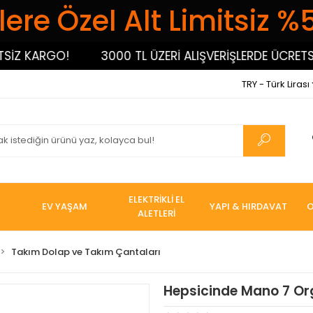
ere Özel Alt Limitsiz %
Z KARGO!
3000 TL ÜZERİ ALIŞVERİŞLERDE ÜCRETSİZ
TRY - Türk Lirası
ELEKTRİKLİ EL
EV YAŞAM
YAPI & HIRDAVAT
O
ALETLERİ
Takım Dolap ve Takım Çantaları
Hepsicinde Mano 7 Or