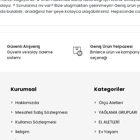
zdayız. ? Sorularınız mı var? Bize ulaşmaktan çekinmeyin! Geniş ürün y
a bulabilir, aradığınız her şeye kolayca ulaşabilirsiniz. Hepsicinde.c
Güvenli Alışveriş
Geniş Ürün Yelpazesi
Güvenli ve kolay ödeme
Binlerce ürün ve kampan
sistemi
seçeneği
Kurumsal
Kategoriler
Hakkımızda
Ölçü Aletleri
Mesafeli Satış Sözleşmesi
YAĞLAMA GRUPLARI
Kullanıcı Sözleşmesi
EL ALETLERİ
İletişim
Ev Yaşam