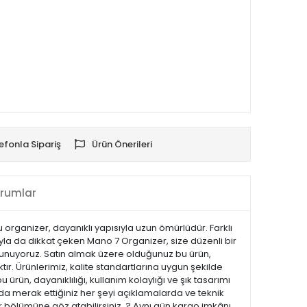
efonla Sipariş
Ürün Önerileri
rumlar
rganizer, dayanıklı yapısıyla uzun ömürlüdür. Farklı
mıyla da dikkat çeken Mano 7 Organizer, size düzenli bir
 sunuyoruz. Satın almak üzere olduğunuz bu ürün,
tır. Ürünlerimiz, kalite standartlarına uygun şekilde
u ürün, dayanıklılığı, kullanım kolaylığı ve şık tasarımı
a merak ettiğiniz her şeyi açıklamalarda ve teknik
ar bölümüne göz atabilirsiniz. ? Aynı gün kargo imkânı,