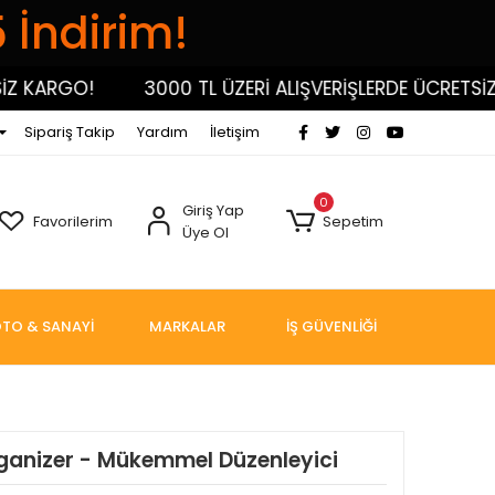
5 İndirim!
 KARGO!
3000 TL ÜZERİ ALIŞVERİŞLERDE ÜCRETSİZ K
Sipariş Takip
Yardım
İletişim
0
Giriş Yap
Favorilerim
Sepetim
Üye Ol
TO & SANAYİ
MARKALAR
İŞ GÜVENLİĞİ
ganizer - Mükemmel Düzenleyici