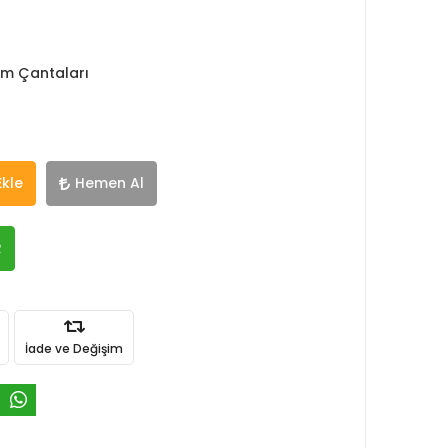
ım Çantaları
Ekle
Hemen Al
R
İade ve Değişim