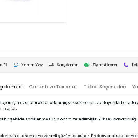
e Et
Yorum Yaz
Karşılaştır
Fiyat Alarmı
Tel
çıklaması
Garanti ve Teslimat
Taksit Seçenekleri
Yo
jları için özel olarak tasarlanmış yüksek kaliteli ve dayanıklı bir vid
nı sunar.
 bir şekilde sabitlenmesi için optimize edilmiştir. Yüksek dayanıklılı
leri için ekonomik ve verimli çözümler sunar. Profesyonel ustalar ve in