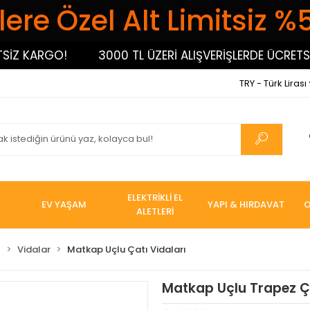
ere Özel Alt Limitsiz %
Z KARGO!
3000 TL ÜZERİ ALIŞVERİŞLERDE ÜCRETSİZ
TRY - Türk Lirası
ELEKTRİKLİ EL
EV YAŞAM
YAPI & HIRDAVAT
O
ALETLERİ
I
Vidalar
Matkap Uçlu Çatı Vidaları
Matkap Uçlu Trapez Ça