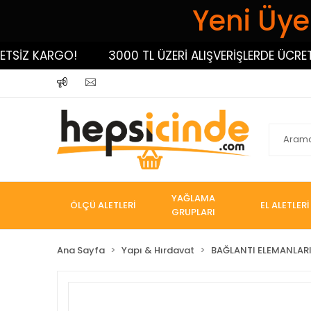
Yeni Üyel
SİZ KARGO!
3000 TL ÜZERİ ALIŞVERİŞLERDE ÜCRETSİ
YAĞLAMA
ÖLÇÜ ALETLERİ
EL ALETLERİ
GRUPLARI
Ana Sayfa
Yapı & Hırdavat
BAĞLANTI ELEMANLAR