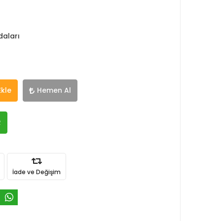
daları
Ekle
Hemen Al
R
İade ve Değişim