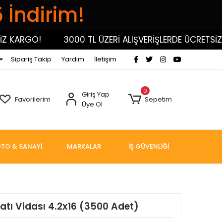
5 İndirim!
 KARGO!
3000 TL ÜZERİ ALIŞVERİŞLERDE ÜCRETSİZ K
Sipariş Takip
Yardım
İletişim
0
Giriş Yap
Favorilerim
Sepetim
Üye Ol
TO & SANAYİ
MARKALAR
İŞ GÜVENLİĞİ
tı Vidası 4.2x16 (3500 Adet)