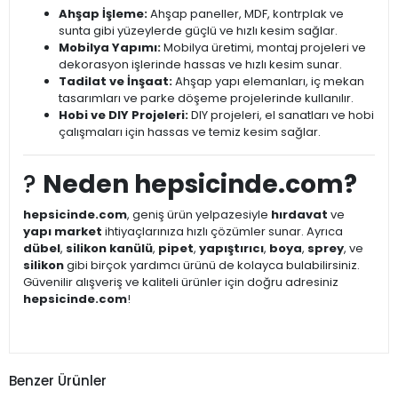
Ahşap İşleme:
Ahşap paneller, MDF, kontrplak ve
sunta gibi yüzeylerde güçlü ve hızlı kesim sağlar.
Mobilya Yapımı:
Mobilya üretimi, montaj projeleri ve
dekorasyon işlerinde hassas ve hızlı kesim sunar.
Tadilat ve İnşaat:
Ahşap yapı elemanları, iç mekan
tasarımları ve parke döşeme projelerinde kullanılır.
Hobi ve DIY Projeleri:
DIY projeleri, el sanatları ve hobi
çalışmaları için hassas ve temiz kesim sağlar.
?
Neden hepsicinde.com?
hepsicinde.com
, geniş ürün yelpazesiyle
hırdavat
ve
yapı market
ihtiyaçlarınıza hızlı çözümler sunar. Ayrıca
dübel
,
silikon kanülü
,
pipet
,
yapıştırıcı
,
boya
,
sprey
, ve
silikon
gibi birçok yardımcı ürünü de kolayca bulabilirsiniz.
Güvenilir alışveriş ve kaliteli ürünler için doğru adresiniz
hepsicinde.com
!
Benzer Ürünler