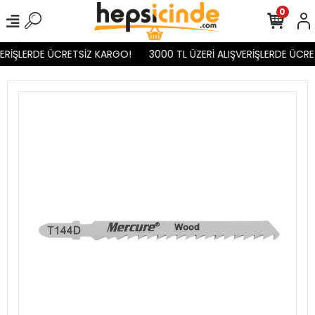
0
ERİŞLERDE ÜCRETSİZ KARGO!
3000 TL ÜZERİ ALIŞVERİŞLERDE ÜCRE