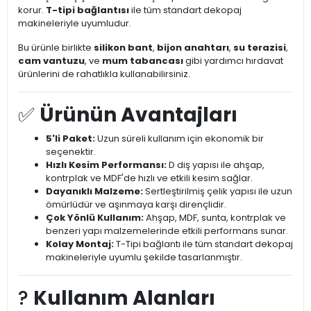
korur.
T-tipi bağlantısı
ile tüm standart dekopaj
makineleriyle uyumludur.
Bu ürünle birlikte
silikon bant
,
bijon anahtarı
,
su terazisi
,
cam vantuzu
, ve
mum tabancası
gibi yardımcı hırdavat
ürünlerini de rahatlıkla kullanabilirsiniz.
✅
Ürünün Avantajları
5'li Paket:
Uzun süreli kullanım için ekonomik bir
seçenektir.
Hızlı Kesim Performansı:
D diş yapısı ile ahşap,
kontrplak ve MDF'de hızlı ve etkili kesim sağlar.
Dayanıklı Malzeme:
Sertleştirilmiş çelik yapısı ile uzun
ömürlüdür ve aşınmaya karşı dirençlidir.
Çok Yönlü Kullanım:
Ahşap, MDF, sunta, kontrplak ve
benzeri yapı malzemelerinde etkili performans sunar.
Kolay Montaj:
T-Tipi bağlantı ile tüm standart dekopaj
makineleriyle uyumlu şekilde tasarlanmıştır.
?️
Kullanım Alanları