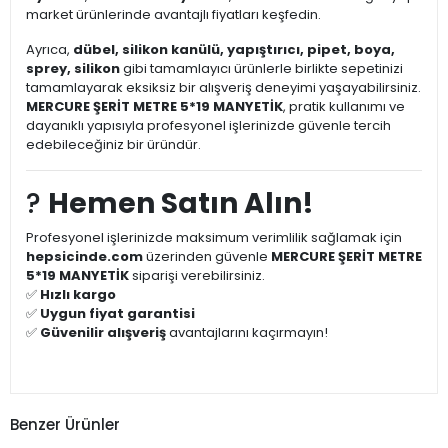
market ürünlerinde avantajlı fiyatları keşfedin.
Ayrıca,
dübel, silikon kanülü, yapıştırıcı, pipet, boya,
sprey, silikon
gibi tamamlayıcı ürünlerle birlikte sepetinizi
tamamlayarak eksiksiz bir alışveriş deneyimi yaşayabilirsiniz.
MERCURE ŞERİT METRE 5*19 MANYETİK
, pratik kullanımı ve
dayanıklı yapısıyla profesyonel işlerinizde güvenle tercih
edebileceğiniz bir üründür.
?
Hemen Satın Alın!
Profesyonel işlerinizde maksimum verimlilik sağlamak için
hepsicinde.com
üzerinden güvenle
MERCURE ŞERİT METRE
5*19 MANYETİK
siparişi verebilirsiniz.
✅
Hızlı kargo
✅
Uygun fiyat garantisi
✅
Güvenilir alışveriş
avantajlarını kaçırmayın!
Benzer Ürünler