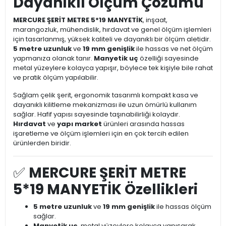
Dayanıklı Ölçüm Çözümü
MERCURE ŞERİT METRE 5*19 MANYETİK
, inşaat,
marangozluk, mühendislik, hırdavat ve genel ölçüm işlemleri
için tasarlanmış, yüksek kaliteli ve dayanıklı bir ölçüm aletidir.
5 metre uzunluk
ve
19 mm genişlik
ile hassas ve net ölçüm
yapmanıza olanak tanır.
Manyetik uç
özelliği sayesinde
metal yüzeylere kolayca yapışır, böylece tek kişiyle bile rahat
ve pratik ölçüm yapılabilir.
Sağlam çelik şerit, ergonomik tasarımlı kompakt kasa ve
dayanıklı kilitleme mekanizması ile uzun ömürlü kullanım
sağlar. Hafif yapısı sayesinde taşınabilirliği kolaydır.
Hırdavat
ve
yapı market
ürünleri arasında hassas
işaretleme ve ölçüm işlemleri için en çok tercih edilen
ürünlerden biridir.
✅
MERCURE ŞERİT METRE
5*19 MANYETİK Özellikleri
5 metre uzunluk
ve
19 mm genişlik
ile hassas ölçüm
sağlar.
Manyetik uç
, metal yüzeylere kolayca yapışarak