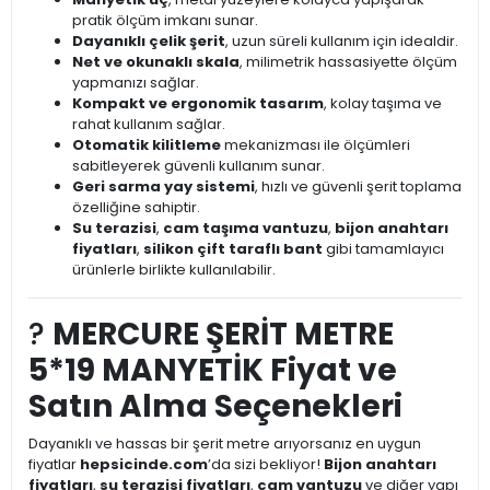
pratik ölçüm imkanı sunar.
Dayanıklı çelik şerit
, uzun süreli kullanım için idealdir.
Net ve okunaklı skala
, milimetrik hassasiyette ölçüm
yapmanızı sağlar.
Kompakt ve ergonomik tasarım
, kolay taşıma ve
rahat kullanım sağlar.
Otomatik kilitleme
mekanizması ile ölçümleri
sabitleyerek güvenli kullanım sunar.
Geri sarma yay sistemi
, hızlı ve güvenli şerit toplama
özelliğine sahiptir.
Su terazisi
,
cam taşıma vantuzu
,
bijon anahtarı
fiyatları
,
silikon çift taraflı bant
gibi tamamlayıcı
ürünlerle birlikte kullanılabilir.
?
MERCURE ŞERİT METRE
5*19 MANYETİK Fiyat ve
Satın Alma Seçenekleri
Dayanıklı ve hassas bir şerit metre arıyorsanız en uygun
fiyatlar
hepsicinde.com
’da sizi bekliyor!
Bijon anahtarı
fiyatları
,
su terazisi fiyatları
,
cam vantuzu
ve diğer yapı