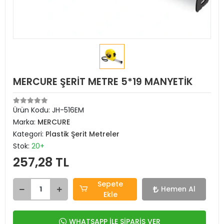
MERCURE ŞERİT METRE 5*19 MANYETİK
Ürün Kodu:
JH-516EM
Marka:
MERCURE
Kategori:
Plastik Şerit Metreler
Stok:
20+
257,28 TL
Sepete
Hemen Al
Ekle
WHATSAPP İLE SİPARİŞ VER