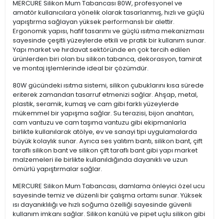
MERCURE Silikon Mum Tabancası 80W, profesyonel ve
amatör kullanıcılara yönelik olarak tasarlanmış, hızlı ve güçlü
yapıştırma sağlayan yüksek performanslı bir alettir.
Ergonomik yapısı, hafif tasarımı ve güçlü ısıtma mekanizması
sayesinde çeşitli yüzeylerde etkili ve pratik bir kullanım sunar.
Yapı market ve hırdavat sektöründe en çok tercih edilen
ürünlerden biri olan bu silikon tabanca, dekorasyon, tamirat
ve montaj işlemlerinde ideal bir çözümdür.
80W gücündeki ısıtma sistemi, silikon çubuklarını kısa sürede
eriterek zamandan tasarruf etmenizi sağlar. Ahşap, metal,
plastik, seramik, kumaş ve cam gibi farklı yüzeylerde
mükemmel bir yapışma sağlar. Su terazisi, bijon anahtarı,
cam vantuzu ve cam taşıma vantuzu gibi ekipmanlarla
birlikte kullanılarak atölye, ev ve sanayi tipi uygulamalarda
büyük kolaylık sunar. Ayrıca ses yalıtım bantı, silikon bant, çift
taraflı silikon bant ve silikon çift taraflı bant gibi yapı market
malzemeleri ile birlikte kullanıldığında dayanıklı ve uzun
ömürlü yapıştırmalar sağlar.
MERCURE Silikon Mum Tabancası, damlama önleyici özel ucu
sayesinde temiz ve düzenli bir çalışma ortamı sunar. Yüksek
ısı dayanıklılığı ve hızlı soğuma özelliği sayesinde güvenli
kullanım imkanı sağlar. Silikon kanülü ve pipet uçlu silikon gibi