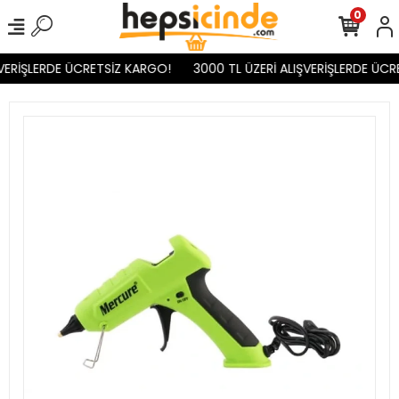
0
VERİŞLERDE ÜCRETSİZ KARGO!
3000 TL ÜZERİ ALIŞVERİŞLERDE ÜCR