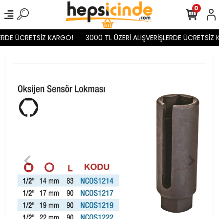
0
ERDE ÜCRETSİZ KARGO!
3000 TL ÜZERİ ALIŞVERİŞLERDE ÜCRETSİZ 