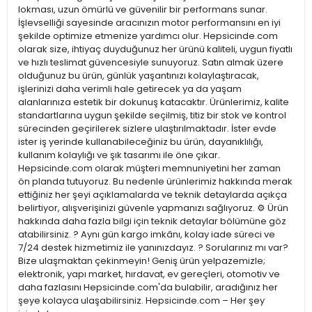
lokması, uzun ömürlü ve güvenilir bir performans sunar.
İşlevselliği sayesinde aracınızın motor performansını en iyi
şekilde optimize etmenize yardımcı olur. Hepsicinde.com
olarak size, ihtiyaç duyduğunuz her ürünü kaliteli, uygun fiyatlı
ve hızlı teslimat güvencesiyle sunuyoruz. Satın almak üzere
olduğunuz bu ürün, günlük yaşantınızı kolaylaştıracak,
işlerinizi daha verimli hale getirecek ya da yaşam
alanlarınıza estetik bir dokunuş katacaktır. Ürünlerimiz, kalite
standartlarına uygun şekilde seçilmiş, titiz bir stok ve kontrol
sürecinden geçirilerek sizlere ulaştırılmaktadır. İster evde
ister iş yerinde kullanabileceğiniz bu ürün, dayanıklılığı,
kullanım kolaylığı ve şık tasarımı ile öne çıkar.
Hepsicinde.com olarak müşteri memnuniyetini her zaman
ön planda tutuyoruz. Bu nedenle ürünlerimiz hakkında merak
ettiğiniz her şeyi açıklamalarda ve teknik detaylarda açıkça
belirtiyor, alışverişinizi güvenle yapmanızı sağlıyoruz. ⚙️ Ürün
hakkında daha fazla bilgi için teknik detaylar bölümüne göz
atabilirsiniz. ? Aynı gün kargo imkânı, kolay iade süreci ve
7/24 destek hizmetimiz ile yanınızdayız. ? Sorularınız mı var?
Bize ulaşmaktan çekinmeyin! Geniş ürün yelpazemizle;
elektronik, yapı market, hırdavat, ev gereçleri, otomotiv ve
daha fazlasını Hepsicinde.com'da bulabilir, aradığınız her
şeye kolayca ulaşabilirsiniz. Hepsicinde.com – Her şey