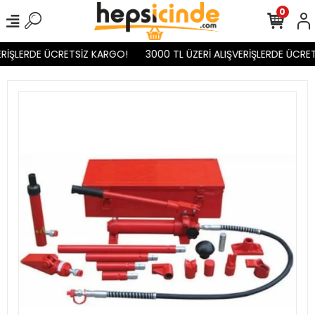
0
ERİŞLERDE ÜCRETSİZ KARGO!
3000 TL ÜZERİ ALIŞVERİŞLERDE ÜCRET