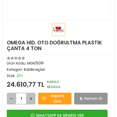
OMEGA HİD. OTO DOĞRULTMA PLASTİK
ÇANTA 4 TON
Ürün Kodu:
MGK1501P
Kategori:
Kaldıraçlar
Stok:
20+
KARGO
24.610,77 TL
BEDAVA
Sepete
Hemen Al
Ekle
WHATSAPP İLE SİPARİŞ VER