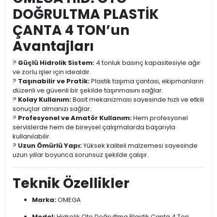
DOĞRULTMA PLASTİK
ÇANTA 4 TON’un
Avantajları
?
Güçlü Hidrolik Sistem:
4 tonluk basınç kapasitesiyle ağır
ve zorlu işler için idealdir.
?
Taşınabilir ve Pratik:
Plastik taşıma çantası, ekipmanların
düzenli ve güvenli bir şekilde taşınmasını sağlar.
?
Kolay Kullanım:
Basit mekanizması sayesinde hızlı ve etkili
sonuçlar almanızı sağlar.
?
Profesyonel ve Amatör Kullanım:
Hem profesyonel
servislerde hem de bireysel çalışmalarda başarıyla
kullanılabilir.
?
Uzun Ömürlü Yapı:
Yüksek kaliteli malzemesi sayesinde
uzun yıllar boyunca sorunsuz şekilde çalışır.
Teknik Özellikler
Marka:
OMEGA
Model:
Hidrolik Oto Doğrultma Plastik Çanta 4 Ton