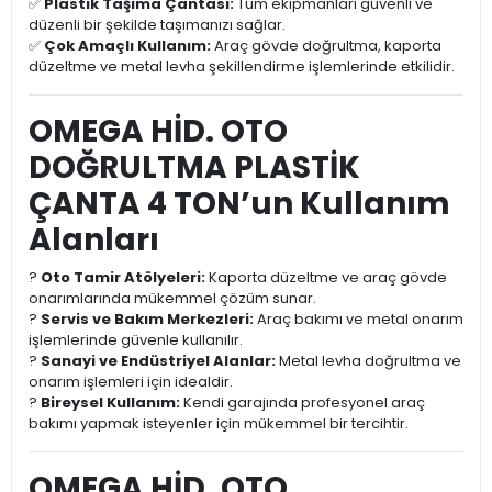
✅
Plastik Taşıma Çantası:
Tüm ekipmanları güvenli ve
düzenli bir şekilde taşımanızı sağlar.
✅
Çok Amaçlı Kullanım:
Araç gövde doğrultma, kaporta
düzeltme ve metal levha şekillendirme işlemlerinde etkilidir.
OMEGA HİD. OTO
DOĞRULTMA PLASTİK
ÇANTA 4 TON’un Kullanım
Alanları
?
Oto Tamir Atölyeleri:
Kaporta düzeltme ve araç gövde
onarımlarında mükemmel çözüm sunar.
?
Servis ve Bakım Merkezleri:
Araç bakımı ve metal onarım
işlemlerinde güvenle kullanılır.
?
Sanayi ve Endüstriyel Alanlar:
Metal levha doğrultma ve
onarım işlemleri için idealdir.
?
Bireysel Kullanım:
Kendi garajında profesyonel araç
bakımı yapmak isteyenler için mükemmel bir tercihtir.
OMEGA HİD. OTO