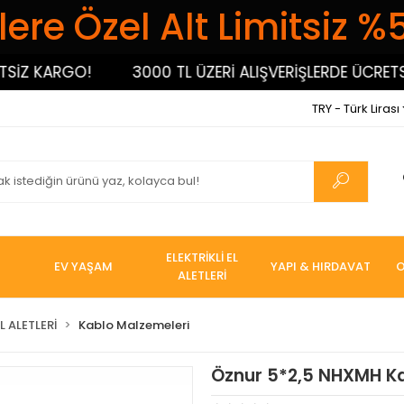
ere Özel Alt Limitsiz %
Z KARGO!
3000 TL ÜZERİ ALIŞVERİŞLERDE ÜCRETSİZ 
TRY - Türk Lirası
ELEKTRİKLİ EL
EV YAŞAM
YAPI & HIRDAVAT
O
ALETLERİ
L ALETLERİ
Kablo Malzemeleri
Öznur 5*2,5 NHXMH K