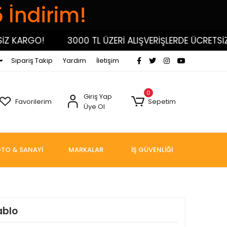
5 İndirim!
KARGO!
3000 TL ÜZERİ ALIŞVERİŞLERDE ÜCRETSİZ K
Sipariş Takip
Yardım
İletişim
0
Giriş Yap
Favorilerim
Sepetim
Üye Ol
TO & SANAYİ
MARKALAR
İŞ GÜVENLİĞİ
ablo