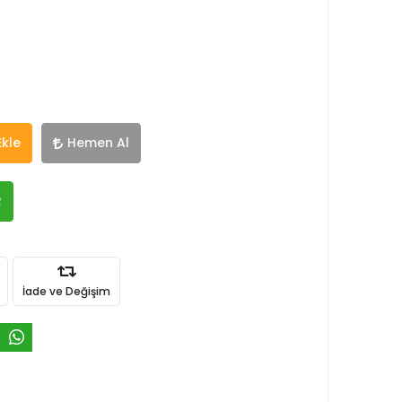
Ekle
Hemen Al
R
İade ve Değişim