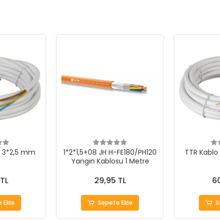
 3*2,5 mm
1*2*1,5+08 JH H-FE180/PH120
TTR Kablo
Yangın Kablosu 1 Metre
 TL
29,95 TL
60
 Ekle
Sepete Ekle
S