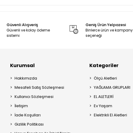
Güvenli Alışveriş
Geniş Ürün Yelpazesi
Güvenli ve kolay ödeme
Binlerce ürün ve kampan
sistemi
seçeneği
Kurumsal
Kategoriler
Hakkımızda
Ölçü Aletleri
Mesafeli Satış Sözleşmesi
YAĞLAMA GRUPLARI
Kullanıcı Sözleşmesi
EL ALETLERİ
İletişim
Ev Yaşam
İade Koşulları
Elektrikli El Aletleri
Gizlilik Politikası