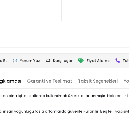
e Et
Yorum Yaz
Karşılaştır
Fiyat Alarmı
Tel
çıklaması
Garanti ve Teslimat
Taksit Seçenekleri
Yo
n bina içi tesisatlarda kullanılmak üzere tasarlanmıştır. Halojensiz 
bi insan yoğunluğu fazla ortamlarda güvenle kullanılır. Beş telli yapısı