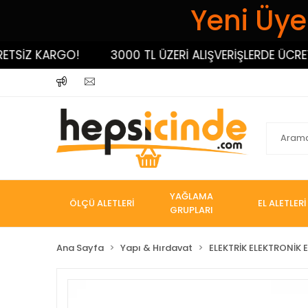
Yeni Üyel
SİZ KARGO!
3000 TL ÜZERİ ALIŞVERİŞLERDE ÜCRETSİ
YAĞLAMA
ÖLÇÜ ALETLERİ
EL ALETLERİ
GRUPLARI
Ana Sayfa
Yapı & Hırdavat
ELEKTRİK ELEKTRONİK E