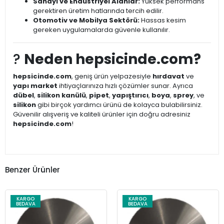
Sanayi ve Endüstriyel Alanlar:
Yüksek performans
gerektiren üretim hatlarında tercih edilir.
Otomotiv ve Mobilya Sektörü:
Hassas kesim
gereken uygulamalarda güvenle kullanılır.
?
Neden hepsicinde.com?
hepsicinde.com
, geniş ürün yelpazesiyle
hırdavat
ve
yapı market
ihtiyaçlarınıza hızlı çözümler sunar. Ayrıca
dübel
,
silikon kanülü
,
pipet
,
yapıştırıcı
,
boya
,
sprey
, ve
silikon
gibi birçok yardımcı ürünü de kolayca bulabilirsiniz.
Güvenilir alışveriş ve kaliteli ürünler için doğru adresiniz
hepsicinde.com
!
Benzer Ürünler
KARGO
KARGO
BEDAVA
BEDAVA