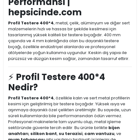
Performansı |
hepsicinde.com
Profil Testere 400*4
, metal, çelik, alüminyum ve diğer sert
malzemelerin hızlı ve hassas bir şekilde kesilmesi için
tasarlanmış yüksek kaliteli bir testere bıçağıdır. 400 mm
çapında ve 4 mm kalınlığında olan bu dayanıklı testere
bıçağı, özellikle endüstriyel alanlarda ve profesyonel
atölyelerde yoğun kullanıma uygundur. Keskin diş yapısı ile
pürüzsüz ve düzgün kesim sağlar, zamandan tasarruf ettirir.
⚡
Profil Testere 400*4
Nedir?
Profil Testere 400*4
, özellikle kalın ve sert metal profillerin
kesimi için geliştirilmiş bir testere bıçağıdır. Yüksek ısıya ve
aşınmaya dayanıklı özel çelikten üretilmiştir. Bu sayede, uzun
süreli kullanımlarda bile performansından ödün vermez.
Profesyonel makinelerle tam uyumlu olup, metal işleme
sektöründe güvenle tercih edilir. Bu ürünle birlikte
bijon
anahtarı
,
silikon bant
,
su terazisi
,
cam vantuzu
, ve
mum tabancası
gibi yardımcı hırdavat ürünlerini de