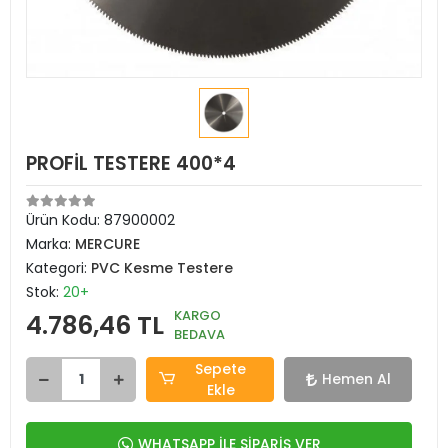
PROFİL TESTERE 400*4
Ürün Kodu:
87900002
Marka:
MERCURE
Kategori:
PVC Kesme Testere
Stok:
20+
KARGO
4.786,46 TL
BEDAVA
Sepete
Hemen Al
Ekle
WHATSAPP İLE SİPARİŞ VER