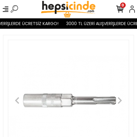
0
VERİŞLERDE ÜCRETSİZ KARGO!
3000 TL ÜZERİ ALIŞVERİŞLERDE ÜCR