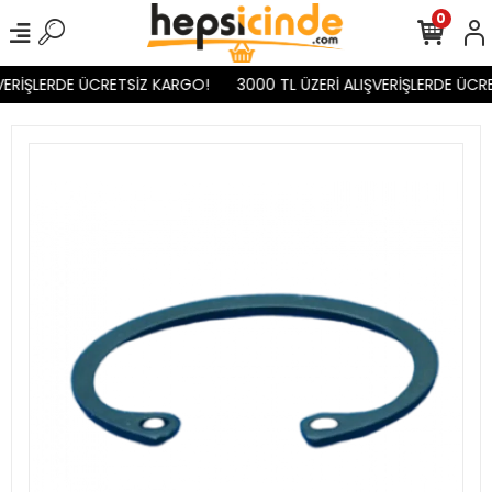
0
VERİŞLERDE ÜCRETSİZ KARGO!
3000 TL ÜZERİ ALIŞVERİŞLERDE ÜCR