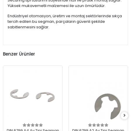
Securing tipi tasarımı sayesinde hızlı ve pratik montaj sağlar.
Yüksek mukavemetli malzemesi ile uzun ömürlüdür.
Endüstriyel otomasyon, üretim ve montaj sektörlerinde sıkça
tercih edilen bu segman, parçaların güvenli şekilde
sabitlenmesini sağlar.
Benzer Ürünler
DIN 6799 A4 Ay Tipi Segman
DIN 6799 A2 Ay Tipi Segman