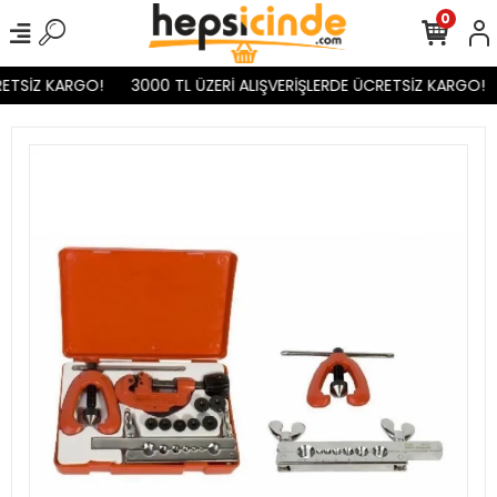
0
ETSİZ KARGO!
3000 TL ÜZERİ ALIŞVERİŞLERDE ÜCRETSİZ KARGO!