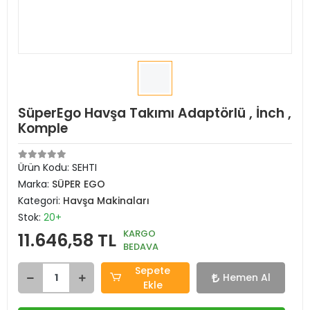
SüperEgo Havşa Takımı Adaptörlü , İnch ,
Komple
Ürün Kodu:
SEHTI
Marka:
SÜPER EGO
Kategori:
Havşa Makinaları
Stok:
20+
KARGO
11.646,58 TL
BEDAVA
Sepete
Hemen Al
Ekle