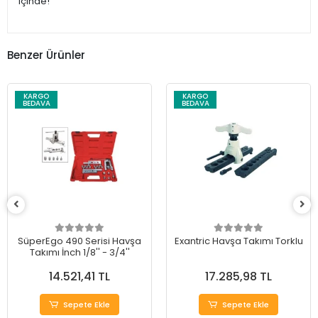
içinde!
Benzer Ürünler
KARGO
KARGO
BEDAVA
BEDAVA
SüperEgo 490 Serisi Havşa
Exantric Havşa Takımı Torklu
Takımı İnch 1/8'' - 3/4''
14.521,41 TL
17.285,98 TL
Sepete Ekle
Sepete Ekle