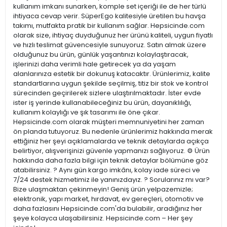
kullanım imkanı sunarken, komple set içeriği ile de her türlü
ihtiyaca cevap verir. SüperEgo kalitesiyle üretilen bu havşa
takımı, mutfakta pratik bir kullanım sağlar. Hepsicinde.com
olarak size, ihtiyaç duyduğunuz her ürünü kaliteli, uygun fiyatlı
ve hızlı teslimat güvencesiyle sunuyoruz. Satın almak üzere
olduğunuz bu ürün, günlük yaşantınızı kolaylaştıracak,
işlerinizi daha verimli hale getirecek ya da yaşam
alanlarınıza estetik bir dokunuş katacaktır. Ürünlerimiz, kalite
standartlarına uygun şekilde seçilmiş, titiz bir stok ve kontrol
sürecinden geçirilerek sizlere ulaştırılmaktadır. İster evde
ister iş yerinde kullanabileceğiniz bu ürün, dayanıklılığı,
kullanım kolaylığı ve şık tasarımı ile öne çıkar.
Hepsicinde.com olarak müşteri memnuniyetini her zaman
ön planda tutuyoruz. Bu nedenle ürünlerimiz hakkında merak
ettiğiniz her şeyi açıklamalarda ve teknik detaylarda açıkça
belirtiyor, alışverişinizi güvenle yapmanızı sağlıyoruz. ⚙️ Ürün
hakkında daha fazla bilgi için teknik detaylar bölümüne göz
atabilirsiniz. ? Aynı gün kargo imkânı, kolay iade süreci ve
7/24 destek hizmetimiz ile yanınızdayız. ? Sorularınız mı var?
Bize ulaşmaktan çekinmeyin! Geniş ürün yelpazemizle;
elektronik, yapı market, hırdavat, ev gereçleri, otomotiv ve
daha fazlasını Hepsicinde.com'da bulabilir, aradığınız her
şeye kolayca ulaşabilirsiniz. Hepsicinde.com – Her şey