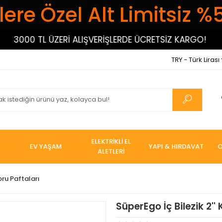
ere Özel Alt Limitsiz %
3000 TL ÜZERİ ALIŞVERİŞLERDE ÜCRETSİZ KARGO!
30
TRY - Türk Lirası
ELEKTRİKLİ EL
EV YAŞAM
YAPI & HIRDAVAT
O
ALETLERİ
oru Paftaları
SüperEgo İç Bilezik 2'' 