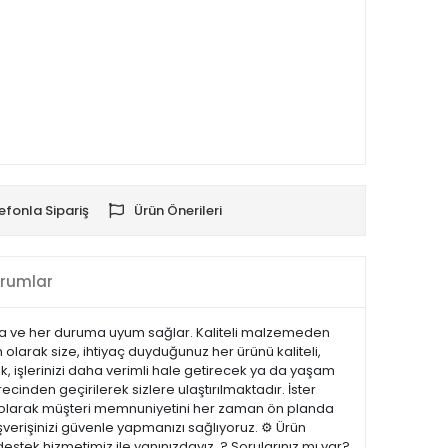
efonla Sipariş
Ürün Önerileri
rumlar
tarza ve her duruma uyum sağlar. Kaliteli malzemeden
m olarak size, ihtiyaç duyduğunuz her ürünü kaliteli,
k, işlerinizi daha verimli hale getirecek ya da yaşam
recinden geçirilerek sizlere ulaştırılmaktadır. İster
.com olarak müşteri memnuniyetini her zaman ön planda
şverişinizi güvenle yapmanızı sağlıyoruz. ⚙️ Ürün
estek hizmetimiz ile yanınızdayız. ? Sorularınız mı var?