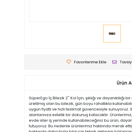
Favorilerime Ekle
Tavsiy
Ürün A
SüperEgo İç Bilezik 2'' Kol İçin, şıklığı ve dayanıklı
üretilmiş olan bu bilezik, gün boyu rahatlıkla kullanabi
uygun fiyatlı ve hızlı teslimat güvencesiyle sunuyoruz.
alanlarınıza estetik bir dokunuş katacaktır. Ürünlerimiz, 
evde ister iş yerinde kullanabileceğiniz bu ürün, dayan
tutuyoruz. Bu nedenle ürünlerimiz hakkında merak ettiği
hakkında daha fazla bilgi için teknik detaylar bölümüne