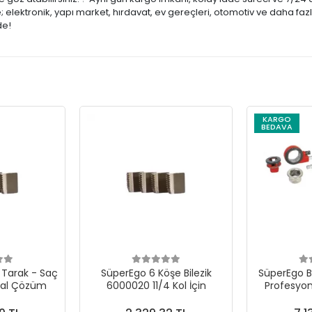
lektronik, yapı market, hırdavat, ev gereçleri, otomotiv ve daha fazl
de!
KARGO
BEDAVA
Tarak - Saç
SüperEgo 6 Köşe Bilezik
SüperEgo B
deal Çözüm
6000020 11/4 Kol İçin
Profesyon