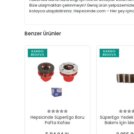
Bize ulaşmaktan çekinmeyin! Geniş ürün yelpazemizle; e
kolayca ulaşabilirsiniz. Hepsicinde.com – Her şey için
Benzer Ürünler
KARGO
KARGO
BEDAVA
BEDAVA
Hepsicinde SüperEgo Boru
SüperEgo Yedek 
Pafta Kafası
Bakımı İçin İ