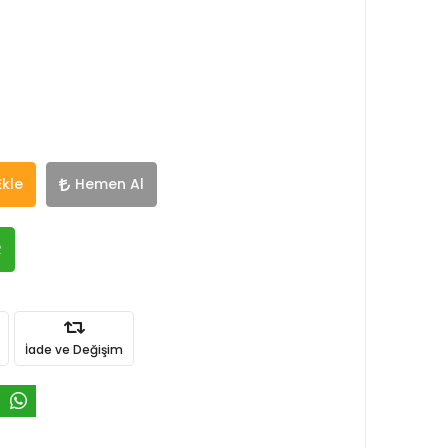
Ekle
Hemen Al
R
İade ve Değişim