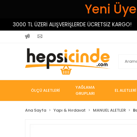
Yeni Üyel
3000 TL ÜZERİ ALIŞVERİŞLERDE ÜCRETSİZ KARGO!
YAĞLAMA
ÖLÇÜ ALETLERİ
EL ALETLERİ
GRUPLARI
Ana Sayfa
Yapı & Hırdavat
MANUEL ALETLER
B