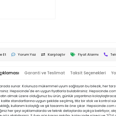
e Et
Yorum Yaz
Karşılaştır
Fiyat Alarmı
Tel
çıklaması
Garanti ve Teslimat
Taksit Seçenekleri
Yo
lığı bir arada sunar. Kolunuza mükemmel uyum sağlayan bu bilezik, her 
lirsiniz. Hepsicinde'de en uygun fiyatlarla bulabilirsiniz. Hepsicinde.co
 Satın almak üzere olduğunuz bu ürün, günlük yaşantınızı kolaylaştıraca
kalite standartlarına uygun şekilde seçilmiş, titiz bir stok ve kontrol sü
ıklılığı, kullanım kolaylığı ve şık tasarımı ile öne çıkar. Hepsicinde
niz her şeyi açıklamalarda ve teknik detaylarda açıkça belirtiyor, alı
 göz atabilirsiniz. ? Aynı gün kargo imkânı, kolay iade süreci ve 7/24 d