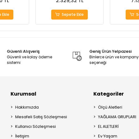
0 TL
2.329,32 TL
7.1
 Ekle
Sepete Ekle
S
Güvenli Alışveriş
Geniş Ürün Yelpazesi
Güvenli ve kolay ödeme
Binlerce ürün ve kampan
sistemi
seçeneği
Kurumsal
Kategoriler
Hakkımızda
Ölçü Aletleri
Mesafeli Satış Sözleşmesi
YAĞLAMA GRUPLARI
Kullanıcı Sözleşmesi
EL ALETLERİ
İletişim
Ev Yaşam