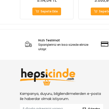
5.114,04 TL
3.055,8
Sepete Ekle
Sepete
Hızlı Teslimat
Siparişleriniz en kısa sürede elinize
ulaşır.
Kampanya, duyuru, bilgilendirmelerden e-posta
ile haberdar olmak istiyorum.
Gönder