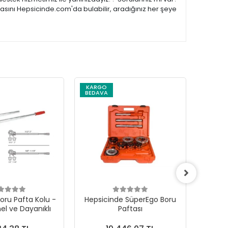
asını Hepsicinde.com'da bulabilir, aradığınız her şeye
KARGO
KARG
BEDAVA
BEDAV
oru Pafta Kolu -
Hepsicinde SüperEgo Boru
Asada
el ve Dayanıklı
Paftası