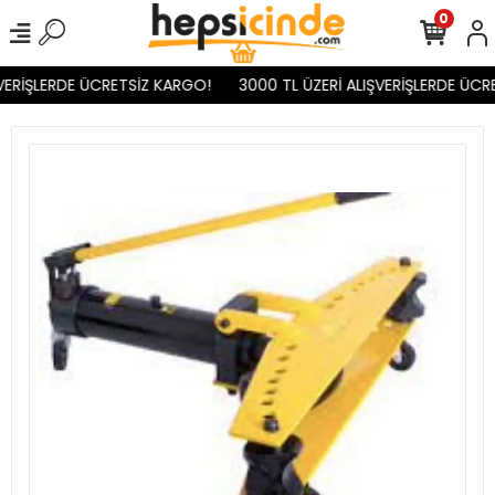
0
VERİŞLERDE ÜCRETSİZ KARGO!
3000 TL ÜZERİ ALIŞVERİŞLERDE ÜCR