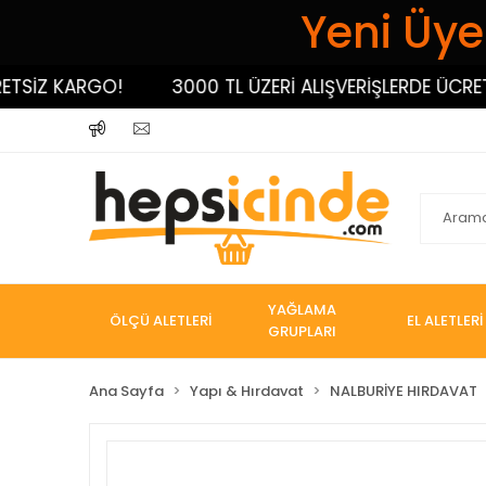
Yeni Üyel
İZ KARGO!
3000 TL ÜZERİ ALIŞVERİŞLERDE ÜCRETSİ
YAĞLAMA
ÖLÇÜ ALETLERİ
EL ALETLERİ
GRUPLARI
Ana Sayfa
Yapı & Hırdavat
NALBURİYE HIRDAVAT