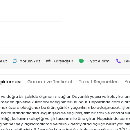
e Et
Yorum Yaz
Karşılaştır
Fiyat Alarmı
Tel
çıklaması
Garanti ve Teslimat
Taksit Seçenekleri
Yo
ve doğru bir şekilde ölçmenizi sağlar. Dayanıklı yapısı ve kolay kullanım
enmeden güvenle kullanabileceğiniz bir üründür. Hepsicinde.com olarak
 almak üzere olduğunuz bu ürün, günlük yaşantınızı kolaylaştıracak, işl
kalite standartlarına uygun şekilde seçilmiş, titiz bir stok ve kontrol sü
ıklılığı, kullanım kolaylığı ve şık tasarımı ile öne çıkar. Hepsicinde
niz her şeyi açıklamalarda ve teknik detaylarda açıkça belirtiyor, alı
 göz atabilirsiniz. ? Aynı gün kargo imkânı, kolay iade süreci ve 7/24 d