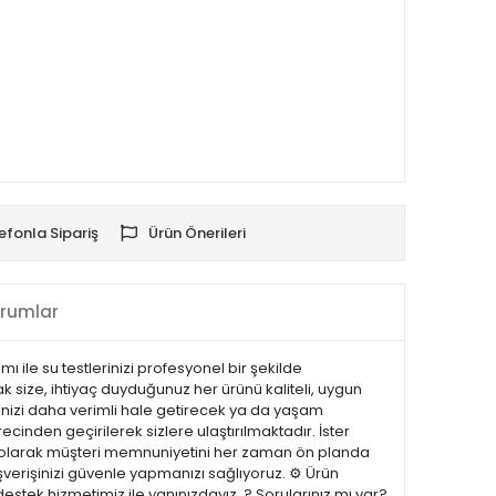
efonla Sipariş
Ürün Önerileri
rumlar
ı ile su testlerinizi profesyonel bir şekilde
 size, ihtiyaç duyduğunuz her ürünü kaliteli, uygun
erinizi daha verimli hale getirecek ya da yaşam
recinden geçirilerek sizlere ulaştırılmaktadır. İster
.com olarak müşteri memnuniyetini her zaman ön planda
şverişinizi güvenle yapmanızı sağlıyoruz. ⚙️ Ürün
estek hizmetimiz ile yanınızdayız. ? Sorularınız mı var?