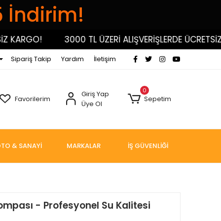
5 İndirim!
KARGO!
3000 TL ÜZERİ ALIŞVERİŞLERDE ÜCRETSİZ K
Sipariş Takip
Yardım
İletişim
0
Giriş Yap
Favorilerim
Sepetim
Üye Ol
TO & SANAYİ
MARKALAR
İŞ GÜVENLİĞİ
ompası - Profesyonel Su Kalitesi