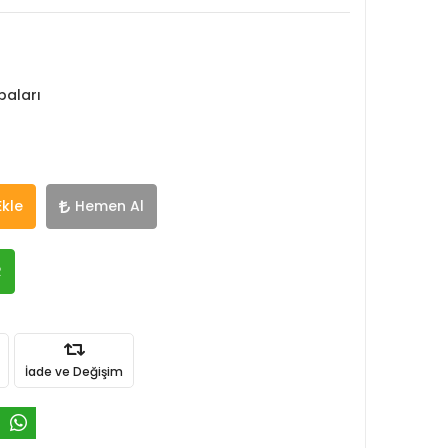
paları
Ekle
Hemen Al
R
İade ve Değişim