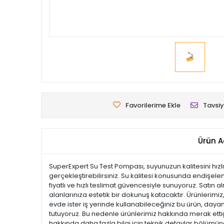
Favorilerime Ekle
Tavsiy
Ürün A
SuperExpert Su Test Pompası, suyunuzun kalitesini hızlı 
gerçekleştirebilirsiniz. Su kalitesi konusunda endişel
fiyatlı ve hızlı teslimat güvencesiyle sunuyoruz. Satın
alanlarınıza estetik bir dokunuş katacaktır. Ürünlerimiz, 
evde ister iş yerinde kullanabileceğiniz bu ürün, dayan
tutuyoruz. Bu nedenle ürünlerimiz hakkında merak ettiği
hakkında daha fazla bilgi için teknik detaylar bölümüne