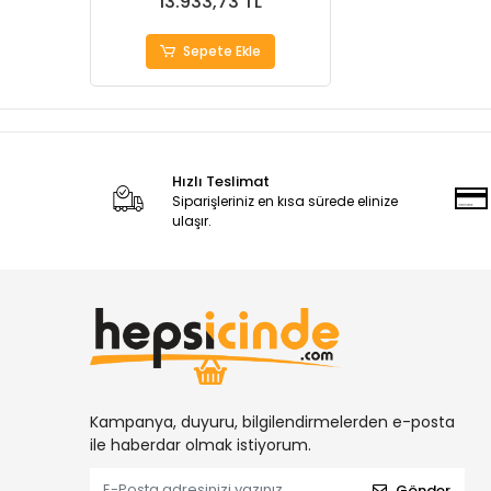
13.933,73 TL
Sepete Ekle
Hızlı Teslimat
Siparişleriniz en kısa sürede elinize
ulaşır.
Kampanya, duyuru, bilgilendirmelerden e-posta
ile haberdar olmak istiyorum.
Gönder