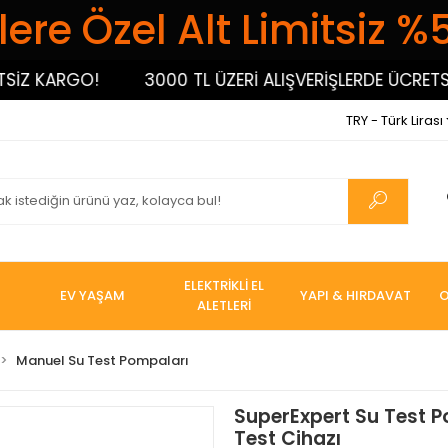
ere Özel Alt Limitsiz %
Z KARGO!
3000 TL ÜZERİ ALIŞVERİŞLERDE ÜCRETSİZ 
TRY - Türk Lirası
ELEKTRİKLİ EL
EV YAŞAM
YAPI & HIRDAVAT
O
ALETLERİ
Manuel Su Test Pompaları
SuperExpert Su Test P
Test Cihazı