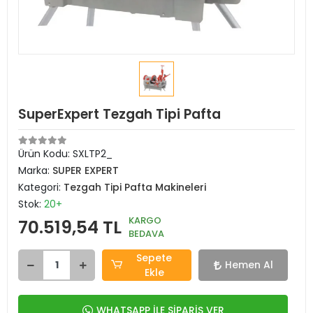
SuperExpert Tezgah Tipi Pafta
Ürün Kodu:
SXLTP2_
Marka:
SUPER EXPERT
Kategori:
Tezgah Tipi Pafta Makineleri
Stok:
20+
KARGO
70.519,54 TL
BEDAVA
Sepete
Hemen Al
Ekle
WHATSAPP İLE SİPARİŞ VER