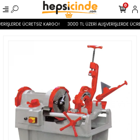
0
VERİŞLERDE ÜCRETSİZ KARGO!
3000 TL ÜZERİ ALIŞVERİŞLERDE ÜCR