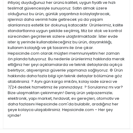
ihtiyaç duyduğunuz her ürünü kaliteli, uygun fiyatlı ve hızlı
teslimat güvencesiyle sunuyoruz. Satın almak üzere
olduğunuz bu ürün, günlük yaşantınızı kolaylaştıracak,
işlerinizi daha verimli hale getirecek ya da yaşam
alanlarınıza estetik bir dokunuş katacaktır. Ürünlerimiz, kalite
standartlarına uygun şekilde seçilmiş, titiz bir stok ve kontrol
sürecinden geçirilerek sizlere ulaştırılmaktadır. İster evde
ister iş yerinde kullanabileceğiniz bu ürün, dayanıklılığı,
kullanım kolaylığı ve şık tasarımı ile öne çıkar.
Hepsicinde.com olarak müşteri memnuniyetini her zaman
ön planda tutuyoruz. Bu nedenle ürünlerimiz hakkında merak
ettiğiniz her şeyi açıklamalarda ve teknik detaylarda açıkça
belirtiyor, alışverişinizi güvenle yapmanızı sağlıyoruz. ⚙️ Ürün
hakkında daha fazla bilgi için teknik detaylar bölümüne göz
atabilirsiniz. ? Aynı gün kargo imkânı, kolay iade süreci ve
7/24 destek hizmetimiz ile yanınızdayız. ? Sorularınız mı var?
Bize ulaşmaktan çekinmeyin! Geniş ürün yelpazemizle;
elektronik, yapı market, hırdavat, ev gereçleri, otomotiv ve
daha fazlasını Hepsicinde.com'da bulabilir, aradığınız her
şeye kolayca ulaşabilirsiniz. Hepsicinde.com – Her şey
içinde!