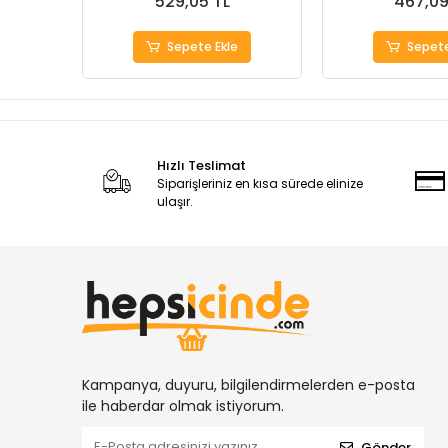
529,05 TL
467,09
Sepete Ekle
Sepete
Hızlı Teslimat
Siparişleriniz en kısa sürede elinize
ulaşır.
Kampanya, duyuru, bilgilendirmelerden e-posta
ile haberdar olmak istiyorum.
Gönder