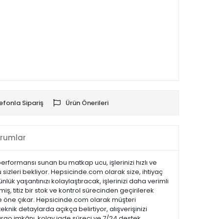
efonla Sipariş
Ürün Önerileri
rumlar
performansı sunan bu matkap ucu, işlerinizi hızlı ve
zleri bekliyor. Hepsicinde.com olarak size, ihtiyaç
lük yaşantınızı kolaylaştıracak, işlerinizi daha verimli
ş, titiz bir stok ve kontrol sürecinden geçirilerek
ı ile öne çıkar. Hepsicinde.com olarak müşteri
ik detaylarda açıkça belirtiyor, alışverişinizi
kargo imkânı, kolay iade süreci ve 7/24 destek