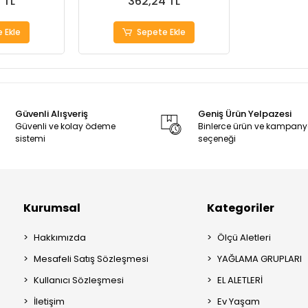
 TL
362,24 TL
 Ekle
Sepete Ekle
Güvenli Alışveriş
Geniş Ürün Yelpazesi
Güvenli ve kolay ödeme
Binlerce ürün ve kampan
sistemi
seçeneği
Kurumsal
Kategoriler
Hakkımızda
Ölçü Aletleri
Mesafeli Satış Sözleşmesi
YAĞLAMA GRUPLARI
Kullanıcı Sözleşmesi
EL ALETLERİ
İletişim
Ev Yaşam