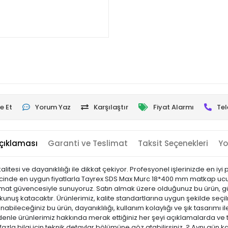
e Et
Yorum Yaz
Karşılaştır
Fiyat Alarmı
Tel
çıklaması
Garanti ve Teslimat
Taksit Seçenekleri
Yo
si ve dayanıklılığı ile dikkat çekiyor. Profesyonel işlerinizde en iyi 
inde en uygun fiyatlarla Tayrex SDS Max Murc 18*400 mm matkap ucu si
slimat güvencesiyle sunuyoruz. Satın almak üzere olduğunuz bu ürün, gün
nuş katacaktır. Ürünlerimiz, kalite standartlarına uygun şekilde seçilmi
llanabileceğiniz bu ürün, dayanıklılığı, kullanım kolaylığı ve şık tasarım
e ürünlerimiz hakkında merak ettiğiniz her şeyi açıklamalarda ve tekn
zla bilgi için teknik detaylar bölümüne göz atabilirsiniz. ? Aynı gün 