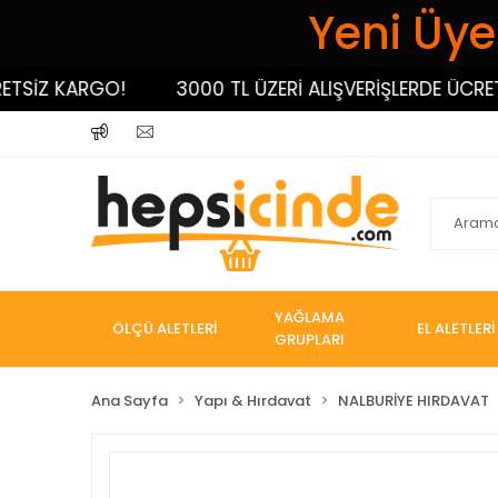
Yeni Üyel
İZ KARGO!
3000 TL ÜZERİ ALIŞVERİŞLERDE ÜCRETSİ
YAĞLAMA
ÖLÇÜ ALETLERİ
EL ALETLERİ
GRUPLARI
Ana Sayfa
Yapı & Hırdavat
NALBURİYE HIRDAVAT