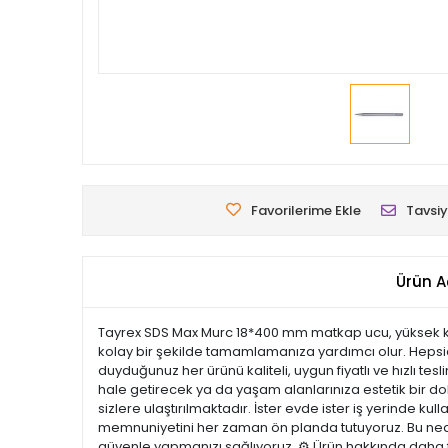
Favorilerime Ekle
Tavsiy
Ürün A
Tayrex SDS Max Murc 18*400 mm matkap ucu, yüksek kalite
kolay bir şekilde tamamlamanıza yardımcı olur. Hepsic
duyduğunuz her ürünü kaliteli, uygun fiyatlı ve hızlı te
hale getirecek ya da yaşam alanlarınıza estetik bir doku
sizlere ulaştırılmaktadır. İster evde ister iş yerinde ku
memnuniyetini her zaman ön planda tutuyoruz. Bu nedenl
güvenle yapmanızı sağlıyoruz. ⚙️ Ürün hakkında daha fa