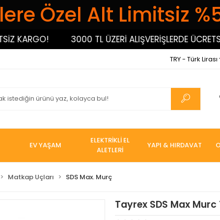
ere Özel Alt Limitsiz %
Z KARGO!
3000 TL ÜZERİ ALIŞVERİŞLERDE ÜCRETSİZ 
TRY - Türk Lirası
ELEKTRİKLİ EL
EV YAŞAM
YAPI & HIRDAVAT
O
ALETLERİ
Matkap Uçları
SDS Max. Murç
Tayrex SDS Max Murc