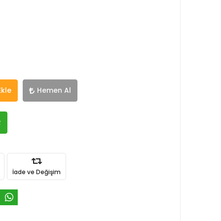
Ekle
Hemen Al
R
İade ve Değişim