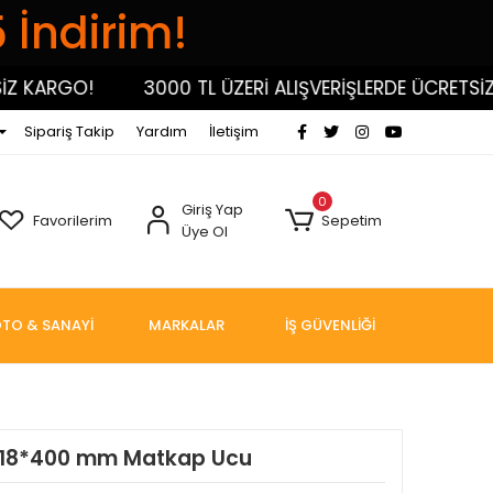
5 İndirim!
KARGO!
3000 TL ÜZERİ ALIŞVERİŞLERDE ÜCRETSİZ K
Sipariş Takip
Yardım
İletişim
0
Giriş Yap
Favorilerim
Sepetim
Üye Ol
TO & SANAYİ
MARKALAR
İŞ GÜVENLİĞİ
 18*400 mm Matkap Ucu