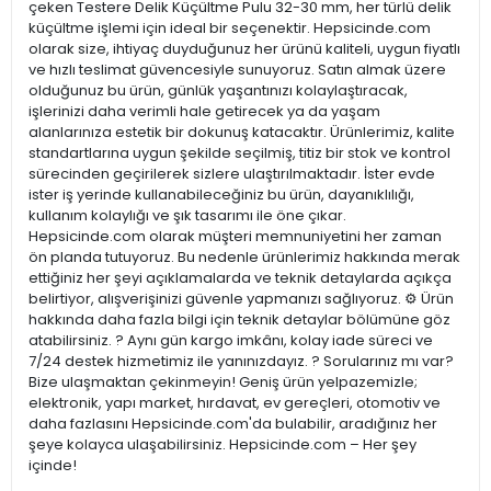
çeken Testere Delik Küçültme Pulu 32-30 mm, her türlü delik
küçültme işlemi için ideal bir seçenektir. Hepsicinde.com
olarak size, ihtiyaç duyduğunuz her ürünü kaliteli, uygun fiyatlı
ve hızlı teslimat güvencesiyle sunuyoruz. Satın almak üzere
olduğunuz bu ürün, günlük yaşantınızı kolaylaştıracak,
işlerinizi daha verimli hale getirecek ya da yaşam
alanlarınıza estetik bir dokunuş katacaktır. Ürünlerimiz, kalite
standartlarına uygun şekilde seçilmiş, titiz bir stok ve kontrol
sürecinden geçirilerek sizlere ulaştırılmaktadır. İster evde
ister iş yerinde kullanabileceğiniz bu ürün, dayanıklılığı,
kullanım kolaylığı ve şık tasarımı ile öne çıkar.
Hepsicinde.com olarak müşteri memnuniyetini her zaman
ön planda tutuyoruz. Bu nedenle ürünlerimiz hakkında merak
ettiğiniz her şeyi açıklamalarda ve teknik detaylarda açıkça
belirtiyor, alışverişinizi güvenle yapmanızı sağlıyoruz. ⚙️ Ürün
hakkında daha fazla bilgi için teknik detaylar bölümüne göz
atabilirsiniz. ? Aynı gün kargo imkânı, kolay iade süreci ve
7/24 destek hizmetimiz ile yanınızdayız. ? Sorularınız mı var?
Bize ulaşmaktan çekinmeyin! Geniş ürün yelpazemizle;
elektronik, yapı market, hırdavat, ev gereçleri, otomotiv ve
daha fazlasını Hepsicinde.com'da bulabilir, aradığınız her
şeye kolayca ulaşabilirsiniz. Hepsicinde.com – Her şey
içinde!