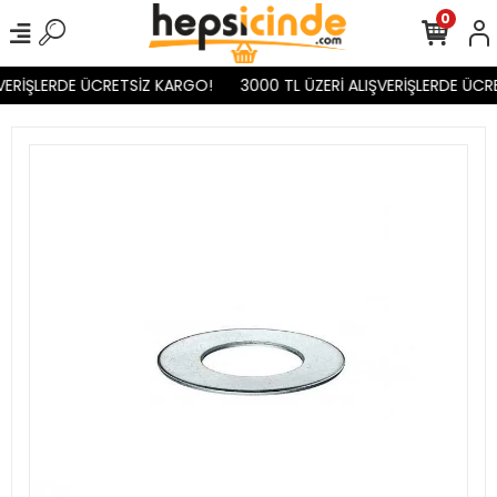
0
VERİŞLERDE ÜCRETSİZ KARGO!
3000 TL ÜZERİ ALIŞVERİŞLERDE ÜCR