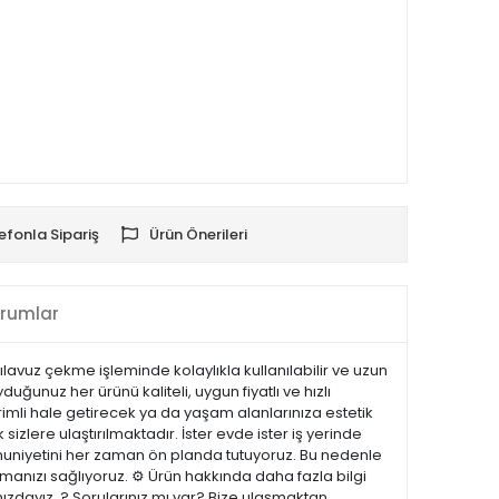
efonla Sipariş
Ürün Önerileri
rumlar
lavuz çekme işleminde kolaylıkla kullanılabilir ve uzun
uğunuz her ürünü kaliteli, uygun fiyatlı ve hızlı
rimli hale getirecek ya da yaşam alanlarınıza estetik
sizlere ulaştırılmaktadır. İster evde ister iş yerinde
emnuniyetini her zaman ön planda tutuyoruz. Bu nedenle
manızı sağlıyoruz. ⚙️ Ürün hakkında daha fazla bilgi
nızdayız. ? Sorularınız mı var? Bize ulaşmaktan