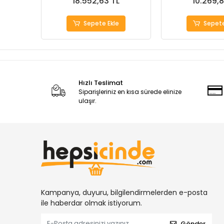
18.552,63 TL
10.269,8
Sepete Ekle
Sepete
Hızlı Teslimat
Siparişleriniz en kısa sürede elinize
ulaşır.
Kampanya, duyuru, bilgilendirmelerden e-posta
ile haberdar olmak istiyorum.
Gönder