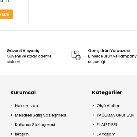
4 TL
 Ekle
Güvenli Alışveriş
Geniş Ürün Yelpazesi
Güvenli ve kolay ödeme
Binlerce ürün ve kampan
sistemi
seçeneği
Kurumsal
Kategoriler
Hakkımızda
Ölçü Aletleri
Mesafeli Satış Sözleşmesi
YAĞLAMA GRUPLARI
Kullanıcı Sözleşmesi
EL ALETLERİ
İletişim
Ev Yaşam