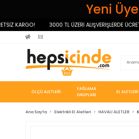
Yeni Üyel
SİZ KARGO!
3000 TL ÜZERİ ALIŞVERİŞLERDE ÜCRETSİ
YAĞLAMA
ÖLÇÜ ALETLERİ
EL ALETLERİ
GRUPLARI
Ana Sayfa
Elektrikli El Aletleri
HAVALI ALETLER
K