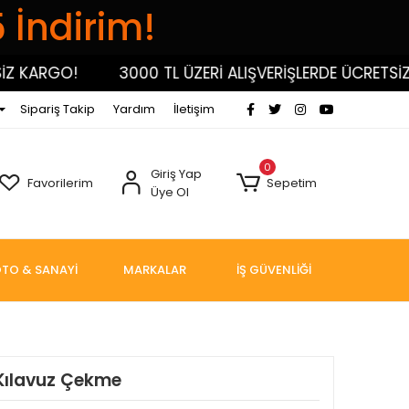
5 İndirim!
 KARGO!
3000 TL ÜZERİ ALIŞVERİŞLERDE ÜCRETSİZ K
Sipariş Takip
Yardım
İletişim
0
Giriş Yap
Favorilerim
Sepetim
Üye Ol
TO & SANAYİ
MARKALAR
İŞ GÜVENLİĞİ
Kılavuz Çekme