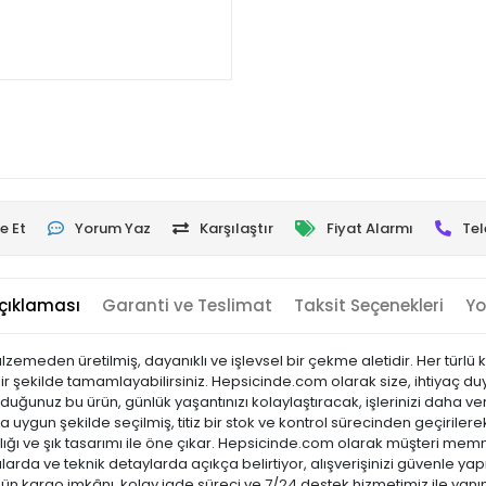
e Et
Yorum Yaz
Karşılaştır
Fiyat Alarmı
Tel
çıklaması
Garanti ve Teslimat
Taksit Seçenekleri
Yo
meden üretilmiş, dayanıklı ve işlevsel bir çekme aletidir. Her türlü kı
bir şekilde tamamlayabilirsiniz. Hepsicinde.com olarak size, ihtiyaç duyd
uğunuz bu ürün, günlük yaşantınızı kolaylaştıracak, işlerinizi daha ve
a uygun şekilde seçilmiş, titiz bir stok ve kontrol sürecinden geçirilerek 
laylığı ve şık tasarımı ile öne çıkar. Hepsicinde.com olarak müşteri m
arda ve teknik detaylarda açıkça belirtiyor, alışverişinizi güvenle yap
 gün kargo imkânı, kolay iade süreci ve 7/24 destek hizmetimiz ile yanı