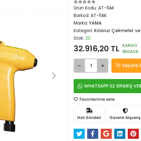
Ürün Kodu:
AT-11AK
Barkod:
AT-11AK
Marka:
YAMA
Kategori:
Kılavuz Çekmeler ve
Stok:
20
KARGO
32.916,20 TL
BEDAVA
Sepete 
WHATSAPP İLE SİPARİŞ VE
Favorilerime ekle
Hızlı Gönderi
Güvenli Alışveriş