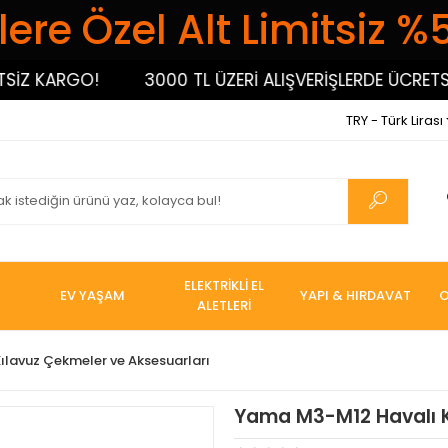
ere Özel Alt Limitsiz %
Z KARGO!
3000 TL ÜZERİ ALIŞVERİŞLERDE ÜCRETSİZ
TRY - Türk Lirası
ELEKTRİKLİ EL
EV YAŞAM
YAPI & HIRDAVAT
O
ALETLERİ
ılavuz Çekmeler ve Aksesuarları
Yama M3-M12 Havalı 