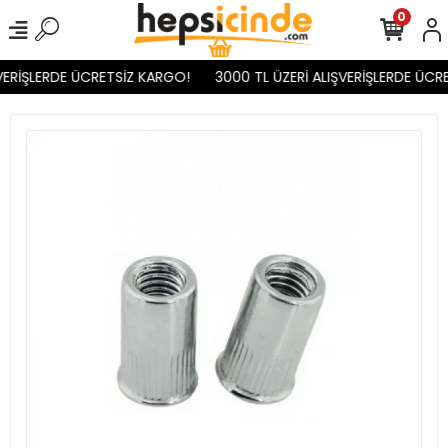
0
VERİŞLERDE ÜCRETSİZ KARGO!
3000 TL ÜZERİ ALIŞVERİŞLERDE ÜCR