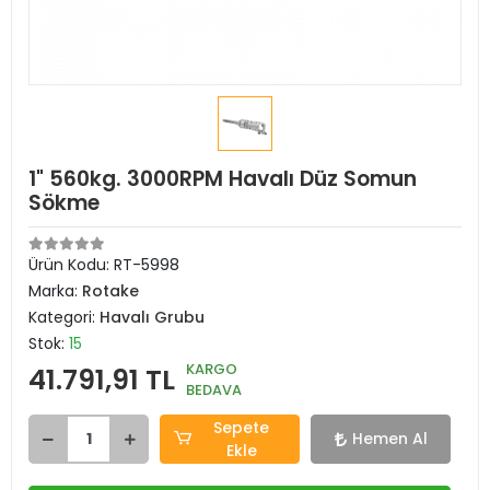
1" 560kg. 3000RPM Havalı Düz Somun
Sökme
Ürün Kodu:
RT-5998
Marka:
Rotake
Kategori:
Havalı Grubu
Stok:
15
KARGO
41.791,91 TL
BEDAVA
Sepete
Hemen Al
Ekle