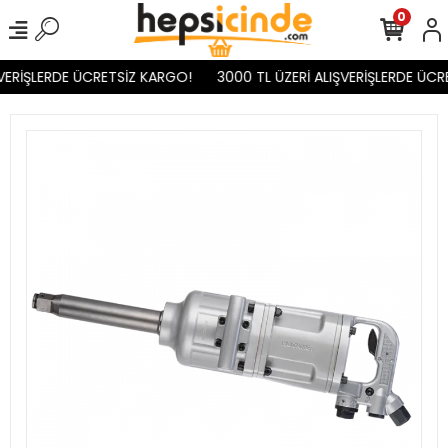
0
VERİŞLERDE ÜCRETSİZ KARGO!
3000 TL ÜZERİ ALIŞVERİŞLERDE ÜCR