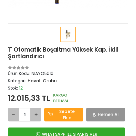
1" Otomatik Boşaltma Yüksek Kap. İkili
Şartlandırıcı
Ürün Kodu:
NIAYO5010
Kategori:
Havalı Grubu
Stok:
12
KARGO
12.015,33 TL
BEDAVA
Sepete
Hemen Al
Ekle
WHATSAPP İLE SİPARİŞ VER