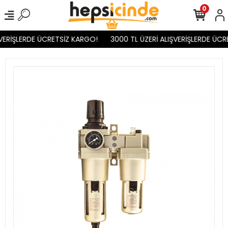
0
VERİŞLERDE ÜCRETSİZ KARGO!
3000 TL ÜZERİ ALIŞVERİŞLERDE ÜCR