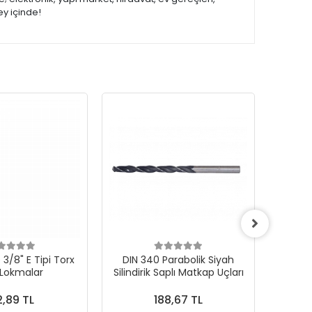
ey içinde!
3/8" E Tipi Torx
DIN 340 Parabolik Siyah
 Lokmalar
Silindirik Saplı Matkap Uçları
1000Ad
,89 TL
188,67 TL