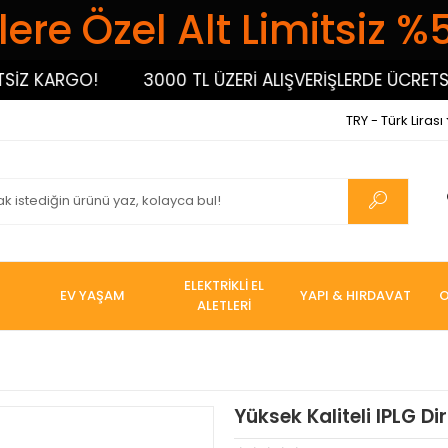
ere Özel Alt Limitsiz %
Z KARGO!
3000 TL ÜZERİ ALIŞVERİŞLERDE ÜCRETSİZ 
TRY - Türk Lirası
ELEKTRİKLİ EL
EV YAŞAM
YAPI & HIRDAVAT
O
ALETLERİ
Yüksek Kaliteli IPLG Di