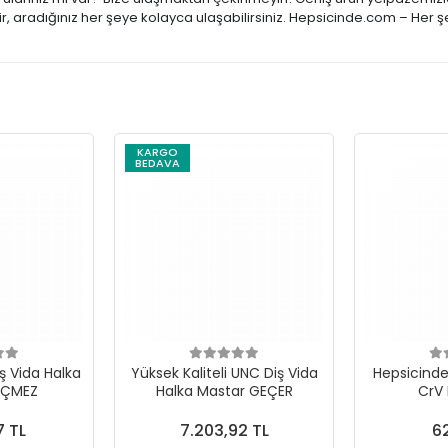
, aradığınız her şeye kolayca ulaşabilirsiniz. Hepsicinde.com – Her ş
KARGO
BEDAVA
ş Vida Halka
Yüksek Kaliteli UNC Diş Vida
Hepsicinde 
EÇMEZ
Halka Mastar GEÇER
CrV
7 TL
7.203,92 TL
62