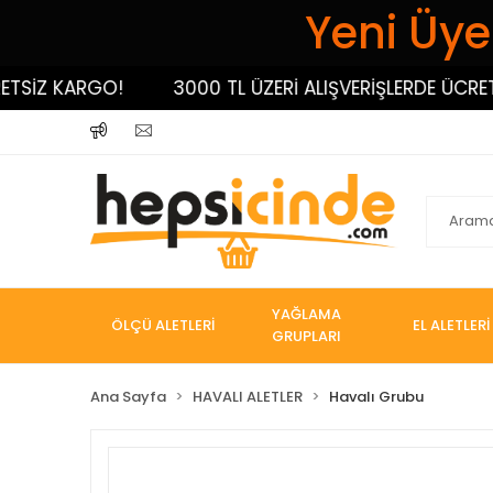
Yeni Üyel
İZ KARGO!
3000 TL ÜZERİ ALIŞVERİŞLERDE ÜCRETSİ
YAĞLAMA
ÖLÇÜ ALETLERİ
EL ALETLERİ
GRUPLARI
Ana Sayfa
HAVALI ALETLER
Havalı Grubu