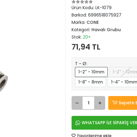
Ürün Kodu:
LK-1079
Barkod:
6996518075927
Marka:
CONE
Kategori:
Havalı Grubu
Stok:
20+
71,94 TL
T - Ø:
1-2" - 10mm
1-2" - 12m
1-8" - 8mm
1-4" - 10m
Sepete 
WHATSAPP İLE SİPARİŞ VE
Favorilerime ekle