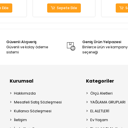
 Ekle
Sepete Ekle
S
Güvenli Alışveriş
Geniş Ürün Yelpazesi
Güvenli ve kolay ödeme
Binlerce ürün ve kampan
sistemi
seçeneği
Kurumsal
Kategoriler
Hakkımızda
Ölçü Aletleri
Mesafeli Satış Sözleşmesi
YAĞLAMA GRUPLARI
Kullanıcı Sözleşmesi
EL ALETLERİ
İletişim
Ev Yaşam