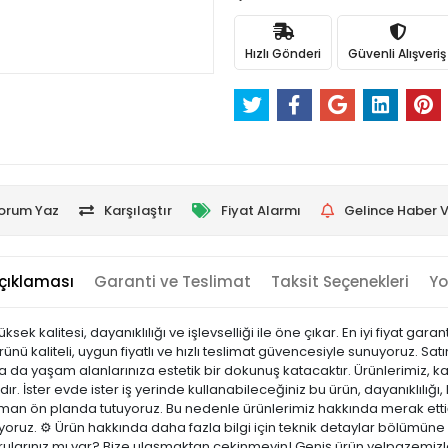
Hızlı Gönderi
Güvenli Alışveriş
orum Yaz
Karşılaştır
Fiyat Alarmı
Gelince Haber V
çıklaması
Garanti ve Teslimat
Taksit Seçenekleri
Yo
k kalitesi, dayanıklılığı ve işlevselliği ile öne çıkar. En iyi fiyat garant
ü kaliteli, uygun fiyatlı ve hızlı teslimat güvencesiyle sunuyoruz. Sa
a da yaşam alanlarınıza estetik bir dokunuş katacaktır. Ürünlerimiz, kali
r. İster evde ister iş yerinde kullanabileceğiniz bu ürün, dayanıklılığı, k
n ön planda tutuyoruz. Bu nedenle ürünlerimiz hakkında merak ettiğ
ıyoruz. ⚙️ Ürün hakkında daha fazla bilgi için teknik detaylar bölümüne 
rularınız mı var? Bize ulaşmaktan çekinmeyin! Geniş ürün yelpazemizle;