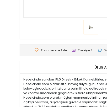
Favorilerime Ekle
Tavsiye Et
Y
Ürün A
Hepsicinde sunulan IPLG Dirsek - Erkek Konnektörler, yükse
Hepsicinde.com olarak size, ihtiyaç duyduğunuz her ürün
kolaylaştıracak, işlerinizi daha verimli hale getirecek y
ve kontrol sürecinden geçirilerek sizlere ulaştırılmaktadı
Hepsicinde.com olarak müşteri memnuniyetini her zama
açıkça belirtiyor, alışverişinizi güvenle yapmanızı sağl
süreci ve 7/24 destek hizmetimiz ile yanınızdayız. ? So