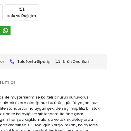
İade ve Değişim
er
Telefonla Sipariş
Ürün Önerileri
rumlar
isi ile müşterilerimize kaliteli bir ürün sunuyoruz.
tın almak üzere olduğunuz bu ürün, günlük yaşantınızı
te standartlarına uygun şekilde seçilmiş, titiz bir stok
ullanım kolaylığı ve şık tasarımı ile öne çıkar.
iniz her şeyi açıklamalarda ve teknik detaylarda
göz atabilirsiniz. ? Aynı gün kargo imkânı, kolay iade
 elektronik, yapı market, hırdavat, ev gereçleri,