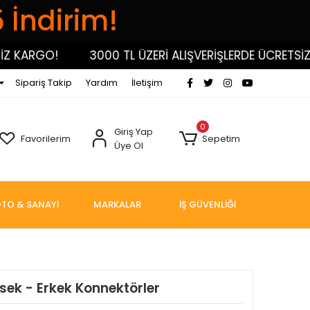
5 İndirim!
KARGO!
3000 TL ÜZERİ ALIŞVERİŞLERDE ÜCRETSİZ KA
Sipariş Takip
Yardım
İletişim
0
Giriş Yap
Favorilerim
Sepetim
Üye Ol
TO & SANAYİ
MARKALAR
İŞ GÜVENLİĞİ
rsek - Erkek Konnektörler