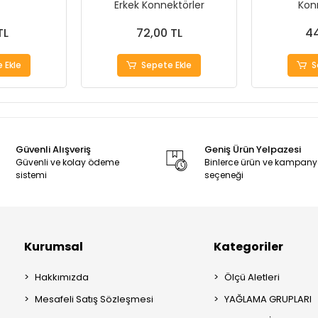
Erkek Konnektörler
Kon
TL
72,00 TL
44
 Ekle
Sepete Ekle
S
Güvenli Alışveriş
Geniş Ürün Yelpazesi
Güvenli ve kolay ödeme
Binlerce ürün ve kampan
sistemi
seçeneği
Kurumsal
Kategoriler
Hakkımızda
Ölçü Aletleri
Mesafeli Satış Sözleşmesi
YAĞLAMA GRUPLARI