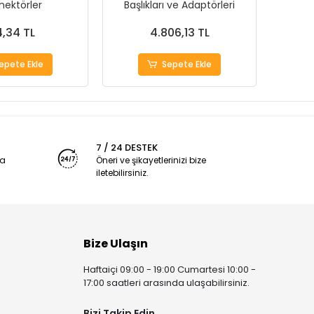
nektörler
Başlıkları ve Adaptörleri
İ
,34 TL
4.806,13 TL
epete Ekle
Sepete Ekle
7 / 24 DESTEK
ya
Öneri ve şikayetlerinizi bize
iletebilirsiniz.
Bize Ulaşın
Haftaiçi 09:00 - 19:00 Cumartesi 10:00 -
17:00 saatleri arasında ulaşabilirsiniz.
Bizi Takip Edin