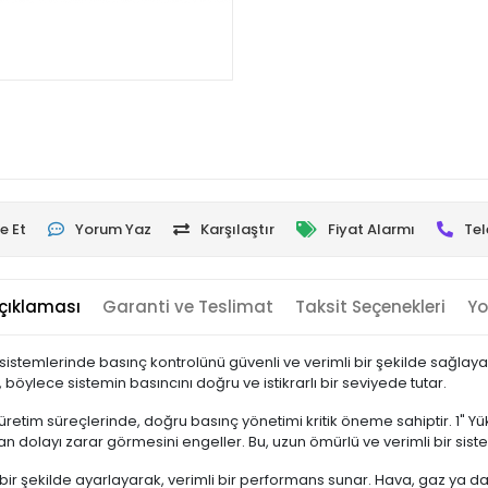
e Et
Yorum Yaz
Karşılaştır
Fiyat Alarmı
Tel
çıklaması
Garanti ve Teslimat
Taksit Seçenekleri
Yo
istemlerinde basınç kontrolünü güvenli ve verimli bir şekilde sağlayan
ır, böylece sistemin basıncını doğru ve istikrarlı bir seviyede tutar.
 üretim süreçlerinde, doğru basınç yönetimi kritik öneme sahiptir. 1" 
çtan dolayı zarar görmesini engeller. Bu, uzun ömürlü ve verimli bir sis
ir şekilde ayarlayarak, verimli bir performans sunar. Hava, gaz ya da 