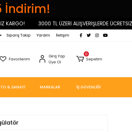
5 İndirim!
KARGO!
3000 TL ÜZERİ ALIŞVERİŞLERDE ÜCRETSİZ KA
Sipariş Takip
Yardım
İletişim
0
Giriş Yap
Favorilerim
Sepetim
Üye Ol
TO & SANAYİ
MARKALAR
İŞ GÜVENLİĞİ
gülatör