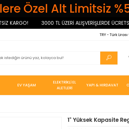
ere Özel Alt Limitsiz %
 KARGO!
3000 TL ÜZERİ ALIŞVERİŞLERDE ÜCRETSİZ 
TRY - Türk Lirası
ELEKTRİKLİ EL
EV YAŞAM
YAPI & HIRDAVAT
O
ALETLERİ
1" Yüksek Kapasite Re