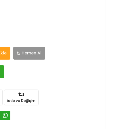
Ekle
Hemen Al
R
İade ve Değişim