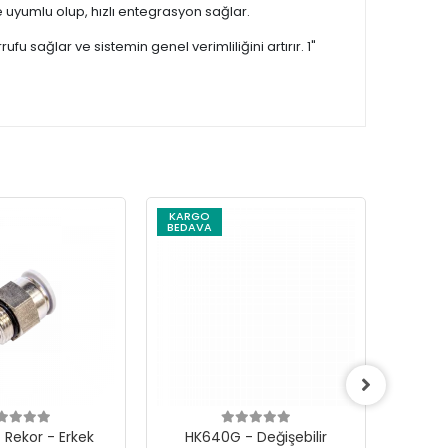
le uyumlu olup, hızlı entegrasyon sağlar.
u sağlar ve sistemin genel verimliliğini artırır. 1"
KARGO
KARG
BEDAVA
BEDAV
 Rekor - Erkek
HK640G - Değişebilir
Mikro