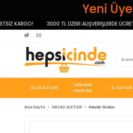
Yeni Üyel
İZ KARGO!
3000 TL ÜZERİ ALIŞVERİŞLERDE ÜCRETSİZ
YAĞLAMA
ÖLÇÜ ALETLERİ
EL ALETLERİ
GRUPLARI
Ana Sayfa
HAVALI ALETLER
Havalı Grubu