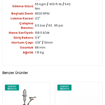
55 kgm
/
400 ft-lb
/
542
Sökme Gücü
Nm
Boştaki Devir
8500 RPM
Lokma Karesi
1/2"
Çalışma
6.5 bar
/
93...95 psi
Basıncı
Hava Sarfiyatı
158.5 lt/dk
Giriş Rekoru
1/4"
Hortum Çapı
3/8"
/
10mm
Uzunluk
88 mm
Ağırlık
1.15 kg
Benzer Ürünler
KARGO
KARGO
BEDAVA
BEDAVA