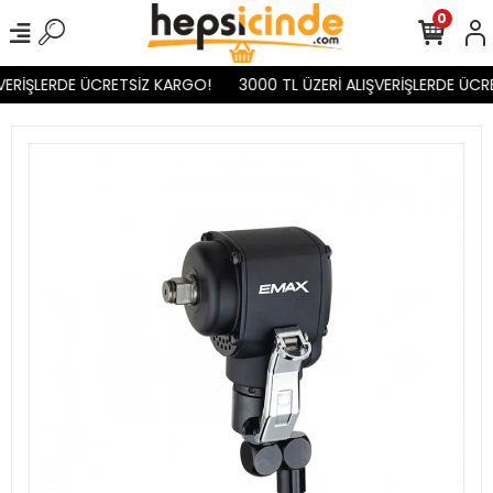
0
VERİŞLERDE ÜCRETSİZ KARGO!
3000 TL ÜZERİ ALIŞVERİŞLERDE ÜCR