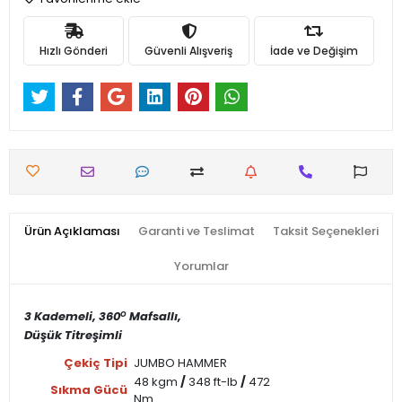
Hızlı Gönderi
Güvenli Alışveriş
İade ve Değişim
Ürün Açıklaması
Garanti ve Teslimat
Taksit Seçenekleri
Yorumlar
3 Kademeli, 360
Mafsallı,
O
Düşük Titreşimli
Çekiç Tipi
JUMBO HAMMER
48 kgm
/
348 ft-lb
/
472
Sıkma Gücü
Nm