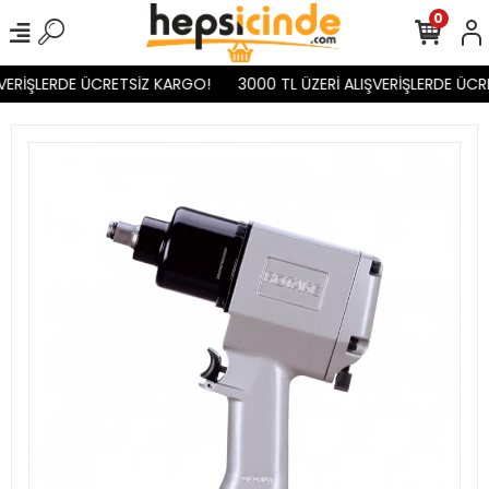
0
VERİŞLERDE ÜCRETSİZ KARGO!
3000 TL ÜZERİ ALIŞVERİŞLERDE ÜCR