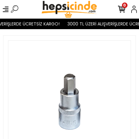
0
VERİŞLERDE ÜCRETSİZ KARGO!
3000 TL ÜZERİ ALIŞVERİŞLERDE ÜCR