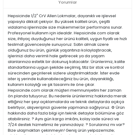
Yorumlar
Hepsicinde 1/2" CrV Allen Lokmalar, dayanıklı ve işlevsel
yapısıyla dikkat çekiyor. Bu yüksek kaliteli ürün, çeşitli
vidalama işlerinizde size mükemmel bir performans sunar.
Profesyonel kullanım için idealdir. Hepsicinde.com olarak
size, ihtiyaç duyduğunuz her ürünü kaliteli, uygun fiyatlı ve hızlı
teslimat güvencesiyle sunuyoruz. Satın almak üzere
olduğunuz bu ürün, günlük yaşantınızı kolaylaştıracak,
işlerinizi daha verimli hale getirecek ya da yaşam
alanlarınıza estetik bir dokunuş katacaktır. Ürünlerimiz, kalite
standartlarına uygun şekilde seçilmiş, titiz bir stok ve kontrol
sürecinden geçirilerek sizlere ulaştırılmaktadır. İster evde
ister iş yerinde kullanabileceğiniz bu ürün, dayanıklılığı,
kullanım kolaylığı ve şık tasarımı ile öne çıkar.
Hepsicinde.com olarak müşteri memnuniyetini her zaman
ön planda tutuyoruz. Bu nedenle ürünlerimiz hakkında merak
ettiğiniz her şeyi açıklamalarda ve teknik detaylarda açıkça
belirtiyor, alışverişinizi güvenle yapmanızı sağlıyoruz. ⚙️ Ürün
hakkında daha fazla bilgi için teknik detaylar bölümüne göz
atabilirsiniz. ? Aynı gün kargo imkânı, kolay iade süreci ve
7/24 destek hizmetimiz ile yanınızdayız. ? Sorularınız mı var?
Bize ulaşmaktan çekinmeyin! Geniş ürün yelpazemizle;