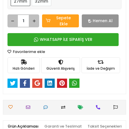
27mm
32mm
Sepete
Hemen Al
Ekle
WHATSAPP İLE SİPARİŞ VER
Favorilerime ekle
Hızlı Gönderi
Güvenli Alışveriş
İade ve Değişim
Ürün Açıklaması
Garanti ve Teslimat
Taksit Seçenekleri