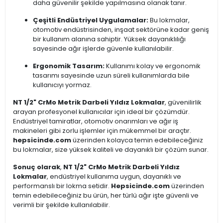
daha güvenilir şekilde yapılmasına olanak tanır.
Çeşitli Endüstriyel Uygulamalar:
Bu lokmalar,
otomotiv endüstrisinden, inşaat sektörüne kadar geniş
bir kullanım alanına sahiptir. Yüksek dayanıklılığı
sayesinde ağır işlerde güvenle kullanılabilir.
Ergonomik Tasarım:
Kullanımı kolay ve ergonomik
tasarımı sayesinde uzun süreli kullanımlarda bile
kullanıcıyı yormaz.
NT 1/2" CrMo Metrik Darbeli Yıldız Lokmalar
, güvenilirlik
arayan profesyonel kullanıcılar için ideal bir çözümdür.
Endüstriyel tamiratlar, otomotiv onarımları ve ağır iş
makineleri gibi zorlu işlemler için mükemmel bir araçtır.
hepsicinde.com
üzerinden kolayca temin edebileceğiniz
bu lokmalar, size yüksek kaliteli ve dayanıklı bir çözüm sunar.
Sonuç olarak
,
NT 1/2" CrMo Metrik Darbeli Yıldız
Lokmalar
, endüstriyel kullanıma uygun, dayanıklı ve
performanslı bir lokma setidir.
Hepsicinde.com
üzerinden
temin edebileceğiniz bu ürün, her türlü ağır işte güvenli ve
verimli bir şekilde kullanılabilir.