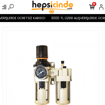
0
VERİŞLERDE ÜCRETSİZ KARGO!
3000 TL ÜZERİ ALIŞVERİŞLERDE ÜCR