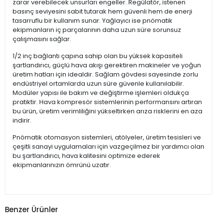
zarar verebilecek unsurları engeller. Regülatör, istenen
basınç seviyesini sabit tutarak hem güvenli hem de enerji
tasarruflu bir kullanım sunar. Yağlayıcı ise pnömatik
ekipmanların iç parçalarının daha uzun süre sorunsuz
çalışmasını sağlar.
1/2 inç bağlantı çapına sahip olan bu yüksek kapasiteli
şartlandırıcı, güçlü hava akışı gerektiren makineler ve yoğun
üretim hatları için idealdir. Sağlam gövdesi sayesinde zorlu
endüstriyel ortamlarda uzun süre güvenle kullanılabilir.
Modüler yapısı ile bakım ve değiştirme işlemleri oldukça
pratiktir. Hava kompresör sistemlerinin performansını artıran
bu ürün, üretim verimliliğini yükseltirken arıza risklerini en aza
indirir.
Pnömatik otomasyon sistemleri, atölyeler, üretim tesisleri ve
çeşitli sanayi uygulamaları için vazgeçilmez bir yardımcı olan
bu şartlandırıcı, hava kalitesini optimize ederek
ekipmanlarınızın ömrünü uzatır.
Benzer Ürünler