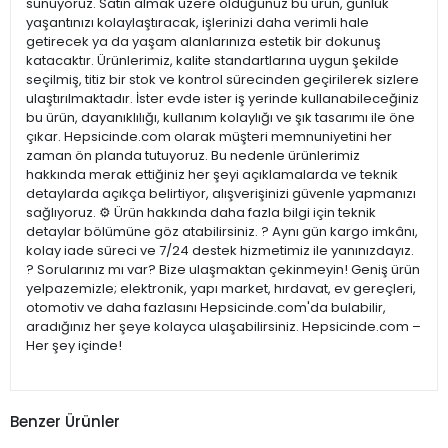
sunuyoruz. Satın almak üzere olduğunuz bu ürün, günlük
yaşantınızı kolaylaştıracak, işlerinizi daha verimli hale
getirecek ya da yaşam alanlarınıza estetik bir dokunuş
katacaktır. Ürünlerimiz, kalite standartlarına uygun şekilde
seçilmiş, titiz bir stok ve kontrol sürecinden geçirilerek sizlere
ulaştırılmaktadır. İster evde ister iş yerinde kullanabileceğiniz
bu ürün, dayanıklılığı, kullanım kolaylığı ve şık tasarımı ile öne
çıkar. Hepsicinde.com olarak müşteri memnuniyetini her
zaman ön planda tutuyoruz. Bu nedenle ürünlerimiz
hakkında merak ettiğiniz her şeyi açıklamalarda ve teknik
detaylarda açıkça belirtiyor, alışverişinizi güvenle yapmanızı
sağlıyoruz. ⚙️ Ürün hakkında daha fazla bilgi için teknik
detaylar bölümüne göz atabilirsiniz. ? Aynı gün kargo imkânı,
kolay iade süreci ve 7/24 destek hizmetimiz ile yanınızdayız.
? Sorularınız mı var? Bize ulaşmaktan çekinmeyin! Geniş ürün
yelpazemizle; elektronik, yapı market, hırdavat, ev gereçleri,
otomotiv ve daha fazlasını Hepsicinde.com'da bulabilir,
aradığınız her şeye kolayca ulaşabilirsiniz. Hepsicinde.com –
Her şey içinde!
Benzer Ürünler