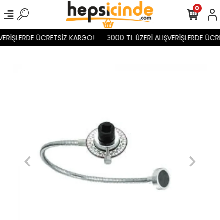
0
VERİŞLERDE ÜCRETSİZ KARGO!
3000 TL ÜZERİ ALIŞVERİŞLERDE ÜCR