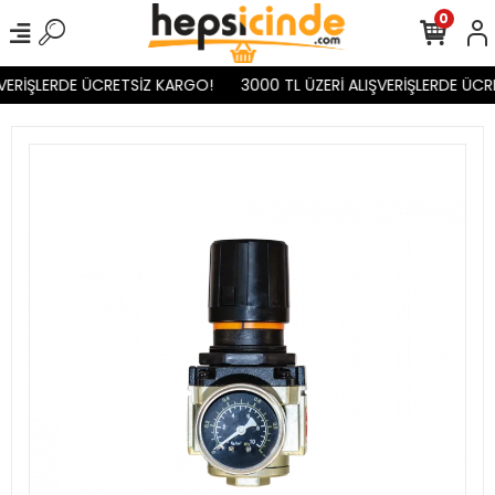
0
VERİŞLERDE ÜCRETSİZ KARGO!
3000 TL ÜZERİ ALIŞVERİŞLERDE ÜCR