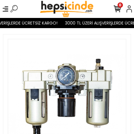
0
VERİŞLERDE ÜCRETSİZ KARGO!
3000 TL ÜZERİ ALIŞVERİŞLERDE ÜCR