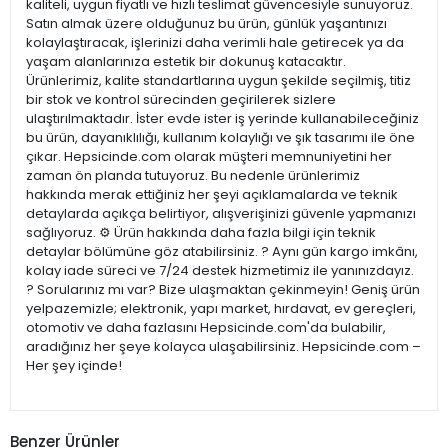
kaliteli, uygun fiyatlı ve hızlı teslimat güvencesiyle sunuyoruz.
Satın almak üzere olduğunuz bu ürün, günlük yaşantınızı
kolaylaştıracak, işlerinizi daha verimli hale getirecek ya da
yaşam alanlarınıza estetik bir dokunuş katacaktır.
Ürünlerimiz, kalite standartlarına uygun şekilde seçilmiş, titiz
bir stok ve kontrol sürecinden geçirilerek sizlere
ulaştırılmaktadır. İster evde ister iş yerinde kullanabileceğiniz
bu ürün, dayanıklılığı, kullanım kolaylığı ve şık tasarımı ile öne
çıkar. Hepsicinde.com olarak müşteri memnuniyetini her
zaman ön planda tutuyoruz. Bu nedenle ürünlerimiz
hakkında merak ettiğiniz her şeyi açıklamalarda ve teknik
detaylarda açıkça belirtiyor, alışverişinizi güvenle yapmanızı
sağlıyoruz. ⚙️ Ürün hakkında daha fazla bilgi için teknik
detaylar bölümüne göz atabilirsiniz. ? Aynı gün kargo imkânı,
kolay iade süreci ve 7/24 destek hizmetimiz ile yanınızdayız.
? Sorularınız mı var? Bize ulaşmaktan çekinmeyin! Geniş ürün
yelpazemizle; elektronik, yapı market, hırdavat, ev gereçleri,
otomotiv ve daha fazlasını Hepsicinde.com'da bulabilir,
aradığınız her şeye kolayca ulaşabilirsiniz. Hepsicinde.com –
Her şey içinde!
Benzer Ürünler