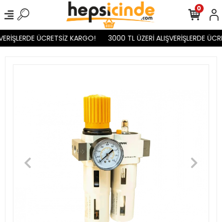
0
VERİŞLERDE ÜCRETSİZ KARGO!
3000 TL ÜZERİ ALIŞVERİŞLERDE ÜCR