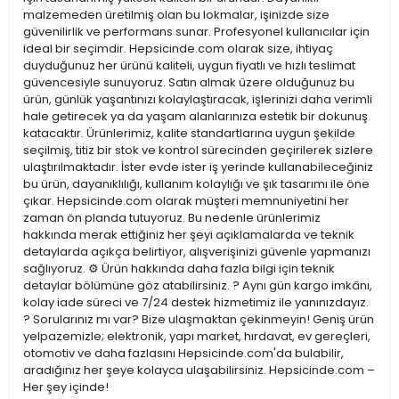
malzemeden üretilmiş olan bu lokmalar, işinizde size
güvenilirlik ve performans sunar. Profesyonel kullanıcılar için
ideal bir seçimdir. Hepsicinde.com olarak size, ihtiyaç
duyduğunuz her ürünü kaliteli, uygun fiyatlı ve hızlı teslimat
güvencesiyle sunuyoruz. Satın almak üzere olduğunuz bu
ürün, günlük yaşantınızı kolaylaştıracak, işlerinizi daha verimli
hale getirecek ya da yaşam alanlarınıza estetik bir dokunuş
katacaktır. Ürünlerimiz, kalite standartlarına uygun şekilde
seçilmiş, titiz bir stok ve kontrol sürecinden geçirilerek sizlere
ulaştırılmaktadır. İster evde ister iş yerinde kullanabileceğiniz
bu ürün, dayanıklılığı, kullanım kolaylığı ve şık tasarımı ile öne
çıkar. Hepsicinde.com olarak müşteri memnuniyetini her
zaman ön planda tutuyoruz. Bu nedenle ürünlerimiz
hakkında merak ettiğiniz her şeyi açıklamalarda ve teknik
detaylarda açıkça belirtiyor, alışverişinizi güvenle yapmanızı
sağlıyoruz. ⚙️ Ürün hakkında daha fazla bilgi için teknik
detaylar bölümüne göz atabilirsiniz. ? Aynı gün kargo imkânı,
kolay iade süreci ve 7/24 destek hizmetimiz ile yanınızdayız.
? Sorularınız mı var? Bize ulaşmaktan çekinmeyin! Geniş ürün
yelpazemizle; elektronik, yapı market, hırdavat, ev gereçleri,
otomotiv ve daha fazlasını Hepsicinde.com'da bulabilir,
aradığınız her şeye kolayca ulaşabilirsiniz. Hepsicinde.com –
Her şey içinde!