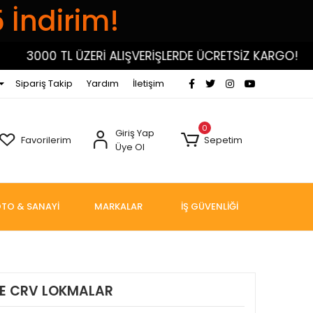
5 İndirim!
3000 TL ÜZERİ ALIŞVERİŞLERDE ÜCRETSİZ KARGO!
Sipariş Takip
Yardım
İletişim
0
Giriş Yap
Favorilerim
Sepetim
Üye Ol
TO & SANAYİ
MARKALAR
İŞ GÜVENLİĞİ
ÖŞE CRV LOKMALAR