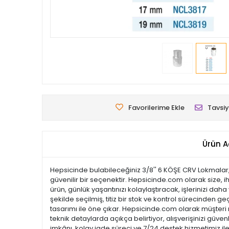
Favorilerime Ekle
Tavsiy
Ürün A
Hepsicinde bulabileceğiniz 3/8'' 6 KÖŞE CRV Lokmalar, yü
güvenilir bir seçenektir. Hepsicinde.com olarak size, i
ürün, günlük yaşantınızı kolaylaştıracak, işlerinizi dah
şekilde seçilmiş, titiz bir stok ve kontrol sürecinden geç
tasarımı ile öne çıkar. Hepsicinde.com olarak müşter
teknik detaylarda açıkça belirtiyor, alışverişinizi güve
imkânı, kolay iade süreci ve 7/24 destek hizmetimiz il