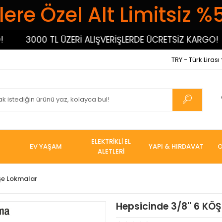
ere Özel Alt Limitsiz %
3000 TL ÜZERİ ALIŞVERİŞLERDE ÜCRETSİZ KARGO!
TRY - Türk Lirası
ELEKTRİKLİ EL
EV YAŞAM
YAPI & HIRDAVAT
O
ALETLERİ
öşe Lokmalar
Hepsicinde 3/8'' 6 K