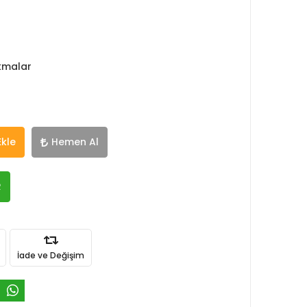
okmalar
Ekle
Hemen Al
R
İade ve Değişim