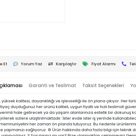
e Et
Yorum Yaz
Karşılaştır
Fiyat Alarmı
Tel
çıklaması
Garanti ve Teslimat
Taksit Seçenekleri
Yo
ksek kalitesi, dayanıklılığı ve işlevselliği ile ön plana çıkıyor. Her tü
htiyaç duyduğunuz her ürünü kaliteli, uygun fiyatlı ve hızlı teslimat g
a verimli hale getirecek ya da yaşam alanlarınıza estetik bir dokunuş ka
irilerek sizlere ulaştırılmaktadır. İster evde ister iş yerinde kullanabilec
i memnuniyetini her zaman ön planda tutuyoruz. Bu nedenle ürünlerimi
nle yapmanızı sağlıyoruz. ⚙️ Ürün hakkında daha fazla bilgi için teknik
e yanınızdayız. ? Sorularınız mı var? Bize ulaşmaktan çekinmeyin! Geniş