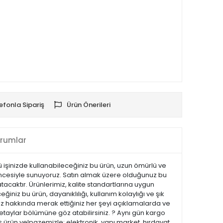
efonla Sipariş
Ürün Önerileri
rumlar
rlü işinizde kullanabileceğiniz bu ürün, uzun ömürlü ve
üvencesiyle sunuyoruz. Satın almak üzere olduğunuz bu
tacaktır. Ürünlerimiz, kalite standartlarına uygun
eğiniz bu ürün, dayanıklılığı, kullanım kolaylığı ve şık
z hakkında merak ettiğiniz her şeyi açıklamalarda ve
 detaylar bölümüne göz atabilirsiniz. ? Aynı gün kargo
 ürün yelpazemizle; elektronik, yapı market, hırdavat,