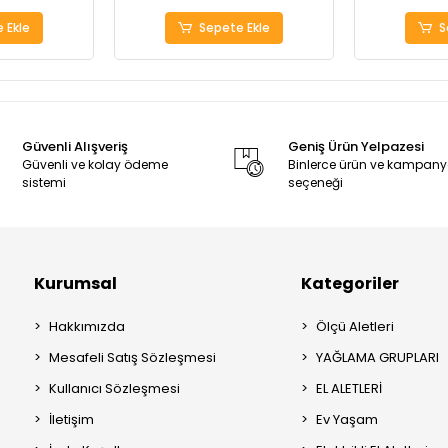
 Ekle
Sepete Ekle
S
Güvenli Alışveriş
Geniş Ürün Yelpazesi
Güvenli ve kolay ödeme
Binlerce ürün ve kampan
sistemi
seçeneği
Kurumsal
Kategoriler
Hakkımızda
Ölçü Aletleri
Mesafeli Satış Sözleşmesi
YAĞLAMA GRUPLARI
Kullanıcı Sözleşmesi
EL ALETLERİ
İletişim
Ev Yaşam