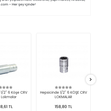
e.com – Her şey içinde!
1/2'' 6 Köşe CRV
Hepsicinde 1/2'' 6 KÖŞE CRV
19 MM
 Lokmalar
LOKMALAR
8,61 TL
158,80 TL