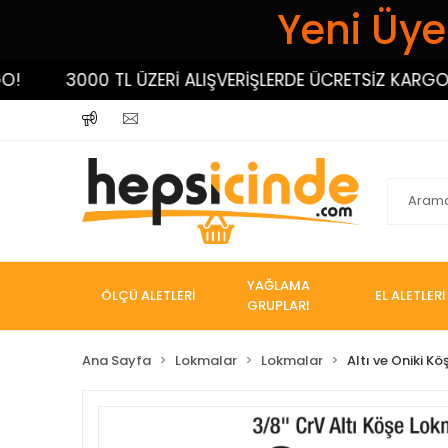
Yeni Üyel
3000 TL ÜZERİ ALIŞVERİŞLERDE ÜCRETSİZ KARGO!
YAĞLAMA
ÖLÇÜ ALETLERİ
EL ALETLERİ
GRUPLARI
Ana Sayfa
Lokmalar
Lokmalar
Altı ve Oniki K