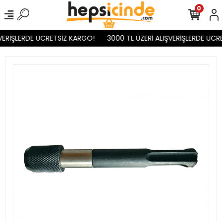
0
VERİŞLERDE ÜCRETSİZ KARGO!
3000 TL ÜZERİ ALIŞVERİŞLERDE ÜCR