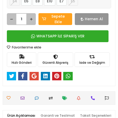
E4
E6
E8
E10
E7
E5
Sepete
Hemen Al
Ekle
WHATSAPP İLE SİPARİŞ VER
Favorilerime ekle
Hızlı Gönderi
Güvenli Alışveriş
İade ve Değişim
Ürün Açıklaması
Garanti ve Teslimat
Taksit Seçenekleri