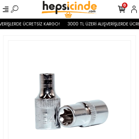
0
VERİŞLERDE ÜCRETSİZ KARGO!
3000 TL ÜZERİ ALIŞVERİŞLERDE ÜCR