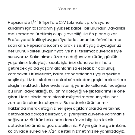
Yorumlar
Hepsicinde 1/4" E Tipi Torx CrV Lokmalar, profesyonel
kullanım için tasarlanmış yüksek kaliteli bir üründür. Dayanıklı
malzemeden üretilmiş olup işlevselliği ile ön plana çıkar.
Profesyonel kaliteyi uygun fiyatlarla sunan bu ürünü hemen
satın alın. Hepsicinde.com olarak size, ihtiyaç duyduğunuz
her ürünü kaliteli, uygun fiyatlı ve hızlı teslimat güvencesiyle
sunuyoruz. Satın almak üzere olduğunuz bu ürün, günlük
yaşantınızı kolaylaştıracak, işlerinizi daha verimli hale
getirecek ya da yaşam alanlarınıza estetik bir dokunuş
katacaktır. Ürünlerimiz, kalite standartlarına uygun şekilde
seçilmiş, titiz bir stok ve kontrol sürecinden geçirilerek sizlere
ulaştırılmaktadır. İster evde ister iş yerinde kullanabileceğiniz
bu ürün, dayanıklılığı, kullanım kolaylığı ve şık tasarımı ile öne
çıkar. Hepsicinde.com olarak müşteri memnuniyetini her
zaman ön planda tutuyoruz. Bu nedenle ürünlerimiz
hakkında merak ettiğiniz her şeyi açıklamalarda ve teknik
detaylarda açıkça belirtiyor, alışverişinizi güvenle yapmanızı
sağlıyoruz. ⚙️ Ürün hakkında daha fazla bilgi için teknik
detaylar bölümüne göz atabilirsiniz. ? Aynı gün kargo imkânı,
kolay iade süreci ve 7/24 destek hizmetimiz ile yanınızdayız.