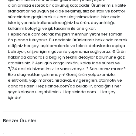
alanlarınıza estetik bir dokunuş katacaktır. Ürünlerimiz, kalite
standartlarına uygun şekilde seçilmiş, titiz bir stok ve kontrol
sürecinden geçirilerek sizlere ulaştırılmaktadır. İster evde
ister iş yerinde kullanabileceğiniz bu ürün, dayanıklılığı,
kullanım kolaylığı ve şık tasarımı ile öne çıkar.
Hepsicinde.com olarak müşteri memnuniyetini her zaman
ön planda tutuyoruz. Bu nedenle ürünlerimiz hakkında merak
ettiğiniz her şeyi açıklamalarda ve teknik detaylarda açıkça
belirtiyor, alışverişinizi güvenle yapmanızı sağlıyoruz. ⚙️ Ürün
hakkında daha fazla bilgi için teknik detaylar bölümüne göz
atabilirsiniz. ? Aynı gün kargo imkânı, kolay iade süreci ve
7/24 destek hizmetimiz ile yanınızdayız. ? Sorularınız mı var?
Bize ulaşmaktan çekinmeyin! Geniş ürün yelpazemizle;
elektronik, yapı market, hırdavat, ev gereçleri, otomotiv ve
daha fazlasını Hepsicinde.com'da bulabilir, aradığınız her
şeye kolayca ulaşabilirsiniz. Hepsicinde.com – Her şey
içinde!
Benzer Ürünler