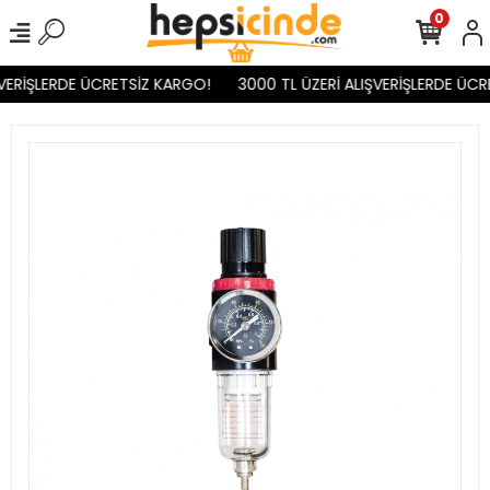
0
VERİŞLERDE ÜCRETSİZ KARGO!
3000 TL ÜZERİ ALIŞVERİŞLERDE ÜCR