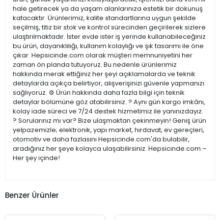
hale getirecek ya da yaşam alanlarınıza estetik bir dokunuş
katacaktır. Ürünlerimiz, kalite standartlarına uygun şekilde
seçilmiş, titiz bir stok ve kontrol sürecinden geçirilerek sizlere
ulaştırılmaktadır. İster evde ister iş yerinde kullanabileceğiniz
bu ürün, dayanıklılığı, kullanım kolaylığı ve şık tasarımı ile öne
çıkar. Hepsicinde.com olarak müşteri memnuniyetini her
zaman ön planda tutuyoruz. Bu nedenle ürünlerimiz
hakkında merak ettiğiniz her şeyi açıklamalarda ve teknik
detaylarda açıkça belirtiyor, alışverişinizi güvenle yapmanızı
sağlıyoruz. ⚙️ Ürün hakkında daha fazla bilgi için teknik
detaylar bölümüne göz atabilirsiniz. ? Aynı gün kargo imkânı,
kolay iade süreci ve 7/24 destek hizmetimiz ile yanınızdayız.
? Sorularınız mı var? Bize ulaşmaktan çekinmeyin! Geniş ürün
yelpazemizle; elektronik, yapı market, hırdavat, ev gereçleri,
otomotiv ve daha fazlasını Hepsicinde.com'da bulabilir,
aradığınız her şeye kolayca ulaşabilirsiniz. Hepsicinde.com –
Her şey içinde!
Benzer Ürünler