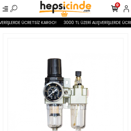
0
VERİŞLERDE ÜCRETSİZ KARGO!
3000 TL ÜZERİ ALIŞVERİŞLERDE ÜCR