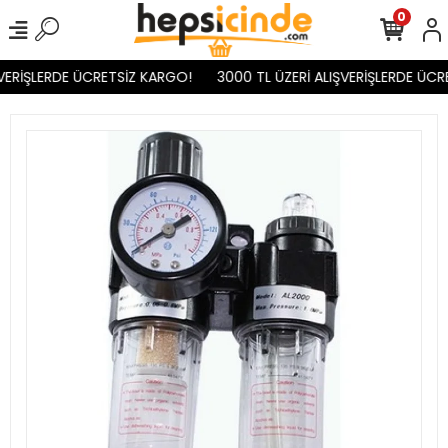
0
VERİŞLERDE ÜCRETSİZ KARGO!
3000 TL ÜZERİ ALIŞVERİŞLERDE ÜCR