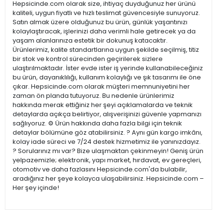
Hepsicinde.com olarak size, ihtiyaç duyduğunuz her ürünü
kaliteli, uygun fiyatlı ve hızlı teslimat güvencesiyle sunuyoruz.
Satın almak üzere olduğunuz bu ürün, günlük yaşantınızı
kolaylaştıracak, işlerinizi daha verimli hale getirecek ya da
yaşam alanlarınıza estetik bir dokunuş katacaktır.
Ürünlerimiz, kalite standartlarına uygun şekilde seçilmiş, titiz
bir stok ve kontrol sürecinden geçirilerek sizlere
ulaştırılmaktadır. İster evde ister iş yerinde kullanabileceğiniz
bu ürün, dayanıklılığı, kullanım kolaylığı ve şık tasarımı ile öne
çıkar. Hepsicinde.com olarak müşteri memnuniyetini her
zaman ön planda tutuyoruz. Bu nedenle ürünlerimiz
hakkında merak ettiğiniz her şeyi açıklamalarda ve teknik
detaylarda açıkça belirtiyor, alışverişinizi güvenle yapmanızı
sağlıyoruz. ⚙️ Ürün hakkında daha fazla bilgi için teknik
detaylar bölümüne göz atabilirsiniz. ? Aynı gün kargo imkânı,
kolay iade süreci ve 7/24 destek hizmetimiz ile yanınızdayız.
? Sorularınız mı var? Bize ulaşmaktan çekinmeyin! Geniş ürün
yelpazemizle; elektronik, yapı market, hırdavat, ev gereçleri,
otomotiv ve daha fazlasını Hepsicinde.com'da bulabilir,
aradığınız her şeye kolayca ulaşabilirsiniz. Hepsicinde.com –
Her şey içinde!